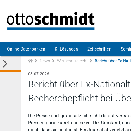
Direkt zum Inhalt
Online-Datenbanken
KI-Lösungen
Zeitschriften
Semi
News
Wirtschaftsrecht
03.07.2026
Bericht über Ex-National
Recherchepflicht bei Ü
Die Presse darf grundsätzlich nicht darauf vertr
Presseorgane zutreffend seien. Der Umstand, dass
nicht, dass sie richtig ist. Ein Journalist verletzt