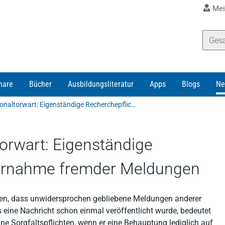
Mei
nare
Bücher
Ausbildungsliteratur
Apps
Blogs
Ne
Bericht über Ex-Nationaltorwart: Eigenständige Recherchepflicht bei Übernahme fremder Meldungen
torwart: Eigenständige
bernahme fremder Meldungen
auen, dass unwidersprochen gebliebene Meldungen anderer
 eine Nachricht schon einmal veröffentlicht wurde, bedeutet
 seine Sorgfaltspflichten, wenn er eine Behauptung lediglich auf