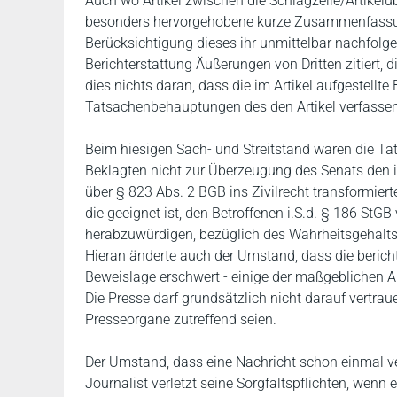
Auch wo Artikel zwischen die Schlagzeile/Artikelüb
besonders hervorgehobene kurze Zusammenfassung 
Berücksichtigung dieses ihr unmittelbar nachfolg
Berichterstattung Äußerungen von Dritten zitiert,
dies nichts daran, dass die im Artikel aufgestellte
Tatsachenbehauptungen des den Artikel verfassend
Beim hiesigen Sach- und Streitstand waren die T
Beklagten nicht zur Überzeugung des Senats den 
über § 823 Abs. 2 BGB ins Zivilrecht transformierte
die geeignet ist, den Betroffenen i.S.d. § 186 StG
herabzuwürdigen, bezüglich des Wahrheitsgehalts
Hieran änderte auch der Umstand, dass die bericht
Beweislage erschwert - einige der maßgeblichen Ak
Die Presse darf grundsätzlich nicht darauf vertr
Presseorgane zutreffend seien.
Der Umstand, dass eine Nachricht schon einmal veröf
Journalist verletzt seine Sorgfaltspflichten, wenn