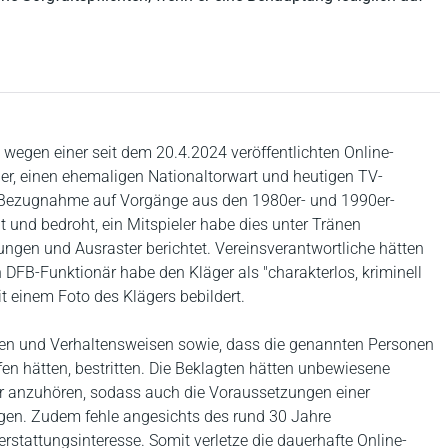
 wegen einer seit dem 20.4.2024 veröffentlichten Online-
ger, einen ehemaligen Nationaltorwart und heutigen TV-
ter Bezugnahme auf Vorgänge aus den 1980er- und 1990er-
t und bedroht, ein Mitspieler habe dies unter Tränen
fungen und Ausraster berichtet. Vereinsverantwortliche hätten
 DFB-Funktionär habe den Kläger als "charakterlos, kriminell
it einem Foto des Klägers bebildert.
en und Verhaltensweisen sowie, dass die genannten Personen
en hätten, bestritten. Die Beklagten hätten unbewiesene
r anzuhören, sodass auch die Voraussetzungen einer
ägen. Zudem fehle angesichts des rund 30 Jahre
rstattungsinteresse. Somit verletze die dauerhafte Online-