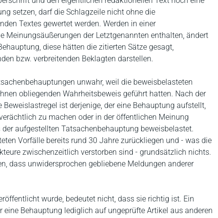
erschrift und den eigentlichen redaktionellen Text noch eine
setzen, darf die Schlagzeile nicht ohne die
enden Textes gewertet werden. Werden in einer
 die Meinungsäußerungen der Letztgenannten enthalten, ändert
 Behauptung, diese hätten die zitierten Sätze gesagt,
en bzw. verbreitenden Beklagten darstellen.
atsachenbehauptungen unwahr, weil die beweisbelasteten
ihnen obliegenden Wahrheitsbeweis geführt hatten. Nach der
 Beweislastregel ist derjenige, der eine Behauptung aufstellt,
B verächtlich zu machen oder in der öffentlichen Meinung
 der aufgestellten Tatsachenbehauptung beweisbelastet.
eten Vorfälle bereits rund 30 Jahre zurückliegen und - was die
teure zwischenzeitlich verstorben sind - grundsätzlich nichts.
auen, dass unwidersprochen gebliebene Meldungen anderer
fentlicht wurde, bedeutet nicht, dass sie richtig ist. Ein
 er eine Behauptung lediglich auf ungeprüfte Artikel aus anderen