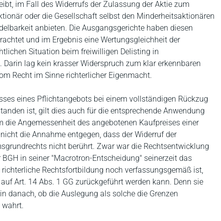
eibt, im Fall des Widerrufs der Zulassung der Aktie zum
tionär oder die Gesellschaft selbst den Minderheitsaktionären
ndelbarkeit anbieten. Die Ausgangsgerichte haben diesen
rachtet und im Ergebnis eine Wertungsgleichheit der
ichen Situation beim freiwilligen Delisting in
arin lag kein krasser Widerspruch zum klar erkennbaren
om Recht im Sinne richterlicher Eigenmacht.
isses eines Pflichtangebots bei einem vollständigen Rückzug
tanden ist, gilt dies auch für die entsprechende Anwendung
um die Angemessenheit des angebotenen Kaufpreises einer
nicht die Annahme entgegen, dass der Widerruf der
grundrechts nicht berührt. Zwar war die Rechtsentwicklung
 BGH in seiner "Macrotron-Entscheidung" seinerzeit das
e richterliche Rechtsfortbildung noch verfassungsgemäß ist,
 auf Art. 14 Abs. 1 GG zurückgeführt werden kann. Denn sie
lein danach, ob die Auslegung als solche die Grenzen
 wahrt.