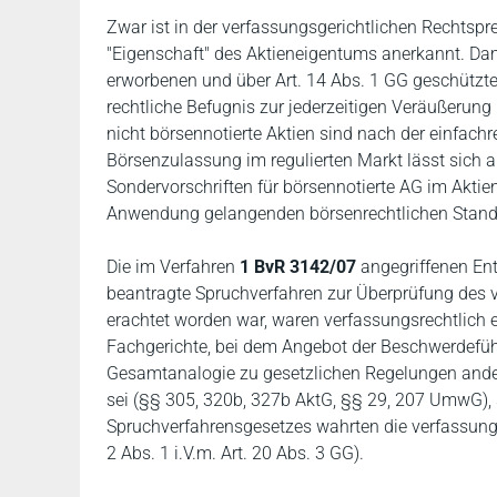
Zwar ist in der verfassungsgerichtlichen Rechtspr
"Eigenschaft" des Aktieneigentums anerkannt. Dami
erworbenen und über Art. 14 Abs. 1 GG geschützten
rechtliche Befugnis zur jederzeitigen Veräußerung 
nicht börsennotierte Aktien sind nach der einfach
Börsenzulassung im regulierten Markt lässt sich a
Sondervorschriften für börsennotierte AG im Aktie
Anwendung gelangenden börsenrechtlichen Standar
Die im Verfahren
1 BvR 3142/07
angegriffenen En
beantragte Spruchverfahren zur Überprüfung des v
erachtet worden war, waren verfassungsrechtlich 
Fachgerichte, bei dem Angebot der Beschwerdeführ
Gesamtanalogie zu gesetzlichen Regelungen ander
sei (§§ 305, 320b, 327b AktG, §§ 29, 207 UmwG)
Spruchverfahrensgesetzes wahrten die verfassungs
2 Abs. 1 i.V.m. Art. 20 Abs. 3 GG).