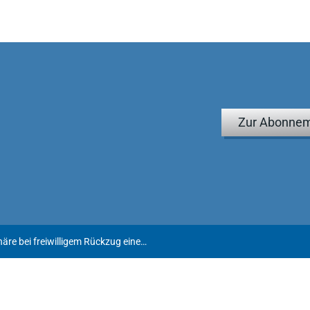
Zur Abonnem
Bestehender Schutz für Aktionäre bei freiwilligem Rückzug einer AG ("Delisting") ist verfassungsgemäß