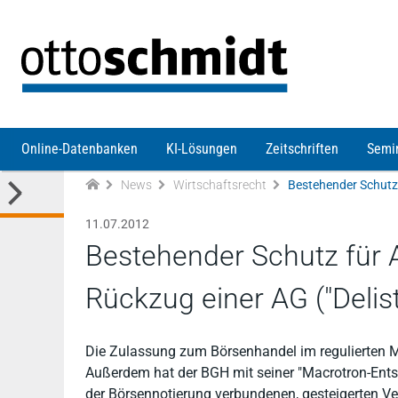
Direkt zum Inhalt
Online-Datenbanken
KI-Lösungen
Zeitschriften
Semi
News
Wirtschaftsrecht
11.07.2012
Bestehender Schutz für A
Rückzug einer AG ("Delis
Die Zulassung zum Börsenhandel im regulierten M
Außerdem hat der BGH mit seiner "Macrotron-Entsc
der Börsennotierung verbundenen, gesteigerten Ver