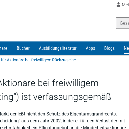
Mei
nare
Bücher
Ausbildungsliteratur
Apps
Blogs
Ne
Bestehender Schutz für Aktionäre bei freiwilligem Rückzug einer AG ("Delisting") ist verfassungsgemäß
ktionäre bei freiwilligem
ting") ist verfassungsgemäß
arkt genießt nicht den Schutz des Eigentumsgrundrechts.
heidung" aus dem Jahr 2002, in der er für den Verlust der mit
kehrsfähigkeit ein Pflichtangebot an die Minderheitsaktionäre