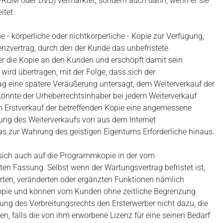
D-ROM oder DVD) vermarktet, sondern auch dann, wenn er sie
itet.
 - körperliche oder nichtkörperliche - Kopie zur Verfügung,
zenzvertrag, durch den der Kunde das unbefristete
 er die Kopie an den Kunden und erschöpft damit sein
wird übertragen, mit der Folge, dass sich der
ag eine spätere Veräußerung untersagt, dem Weiterverkauf der
könnte der Urheberrechtsinhaber bei jedem Weiterverkauf
im Erstverkauf der betreffenden Kopie eine angemessene
ung des Weiterverkaufs von aus dem Internet
 zur Wahrung des geistigen Eigentums Erforderliche hinaus.
 sich auch auf die Programmkopie in der vom
ten Fassung. Selbst wenn der Wartungsvertrag befristet ist,
erten, veränderten oder ergänzten Funktionen nämlich
Kopie und können vom Kunden ohne zeitliche Begrenzung
fung des Verbreitungsrechts den Ersterwerber nicht dazu, die
n, falls die von ihm erworbene Lizenz für eine seinen Bedarf