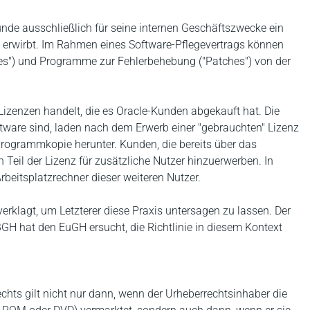
unde ausschließlich für seine internen Geschäftszwecke ein
t erwirbt. Im Rahmen eines Software-Pflegevertrags können
tes") und Programme zur Fehlerbehebung ("Patches") von der
Lizenzen handelt, die es Oracle-Kunden abgekauft hat. Die
ftware sind, laden nach dem Erwerb einer "gebrauchten" Lizenz
 Programmkopie herunter. Kunden, die bereits über das
Teil der Lizenz für zusätzliche Nutzer hinzuerwerben. In
rbeitsplatzrechner dieser weiteren Nutzer.
erklagt, um Letzterer diese Praxis untersagen zu lassen. Der
BGH hat den EuGH ersucht, die Richtlinie in diesem Kontext
hts gilt nicht nur dann, wenn der Urheberrechtsinhaber die