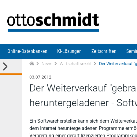
Direkt zum Inhalt
Online-Datenbanken
KI-Lösungen
Zeitschriften
Semi
News
Wirtschaftsrecht
03.07.2012
Der Weiterverkauf "gebra
heruntergeladener - Soft
Ein Softwarehersteller kann sich dem Weiterverkau
dem Internet heruntergeladenen Programme ermögl
Verbreitung einer derart lizenzierten Programmkop