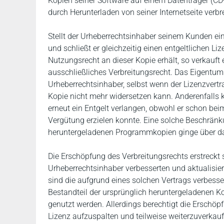
Kopien seiner Software auf einem Datenträger (C
durch Herunterladen von seiner Internetseite verbre
Stellt der Urheberrechtsinhaber seinem Kunden eine
und schließt er gleichzeitig einen entgeltlichen Li
Nutzungsrecht an dieser Kopie erhält, so verkauft
ausschließliches Verbreitungsrecht. Das Eigentum 
Urheberrechtsinhaber, selbst wenn der Lizenzvertr
Kopie nicht mehr widersetzen kann. Anderenfalls 
erneut ein Entgelt verlangen, obwohl er schon be
Vergütung erzielen konnte. Eine solche Beschränk
heruntergeladenen Programmkopien ginge über das
Die Erschöpfung des Verbreitungsrechts erstreckt
Urheberrechtsinhaber verbesserten und aktualisier
sind die aufgrund eines solchen Vertrags verbess
Bestandteil der ursprünglich heruntergeladenen 
genutzt werden. Allerdings berechtigt die Erschöp
Lizenz aufzuspalten und teilweise weiterzuverkaufe