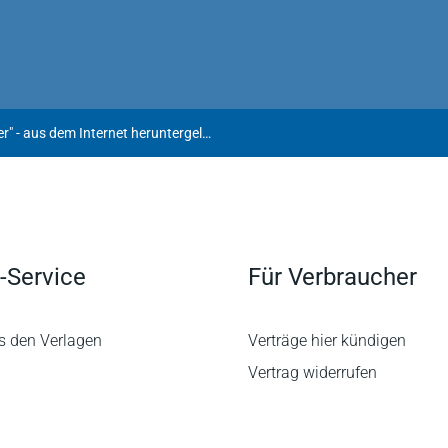
Der Weiterverkauf "gebrauchter" - aus dem Internet heruntergeladener - Softwarelizenzen ist zulässig
-Service
Für Verbraucher
s den Verlagen
Verträge hier kündigen
Vertrag widerrufen