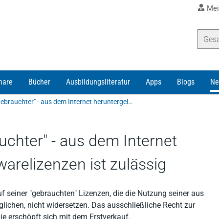
Mei
nare
Bücher
Ausbildungsliteratur
Apps
Blogs
Ne
Der Weiterverkauf "gebrauchter" - aus dem Internet heruntergeladener - Softwarelizenzen ist zulässig
uchter" - aus dem Internet
warelizenzen ist zulässig
f seiner "gebrauchten" Lizenzen, die die Nutzung seiner aus
ichen, nicht widersetzen. Das ausschließliche Recht zur
ie erschöpft sich mit dem Erstverkauf.