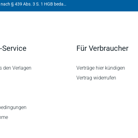
Erklärung der Haftbarhaltung nach § 439 Abs. 3 S. 1 HGB bedarf der Schriftform gem. § 126 Abs. 1 BGB
-Service
Für Verbraucher
s den Verlagen
Verträge hier kündigen
Vertrag widerrufen
bedingungen
ahme