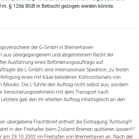
V.m. § 126b BGB in Betracht gezogen werden könnte.
tungsversicherer der G-GmbH in Bremerhaven
en aus übergegangenem und abgetretenem Recht der
ter Ausführung eines Beförderungsauftrags auf
tragte die L-GmbH, eine internationale Spedition, zu festen
fertigung eines mit Käse beladenen Kühlcontainers von
xiko. Die L führte den Auftrag nicht selbst aus, sondern
ts die Versicherungsnehmerin mit dem Transport nach
etztere gab den ihr erteilten Auftrag inhaltsgleich an den
en übergebene Frachtbrief enthielt die Eintragung "Achtung!!!
hrt in den Freihafen beim Zollamt Bremen quittieren lassen!!!"
ner am 29.10.2002 im Freihafen von Bremerhaven an. Nach der