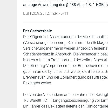
analoge Anwendung des § 438 Abs. 4 S. 1 HGB i.
BGH 20.9.2012, I ZR 75/11
Der Sachverhalt:
Die Klägerin ist Assekuradeurin der Verkehrshaf
(Versicherungsnehmerin). Sie nimmt den Beklagt
Versicherungsnehmerin wegen angeblich fehlerhaf
Schadensersatz in Anspruch. Die Versenderin beauf
Kosten mit dem Transport und der zollmäßigen Ab
Mecklenburg-Vorpommern über Bremerhaven nach Me
gab ihn an die Ly. Lines Ltd. weiter, die ihrersei
Bremerhaven und der Zollabfertigung beauftragte. L
Beklagten weiter.
Der von der Versenderin an den Fahrer des Beklagt
T-5 Ware!!! TC 11 Eingangsbescheinigung vor Einfa
Ein Fahrer des Beklagten lieferte den Kühlcontai