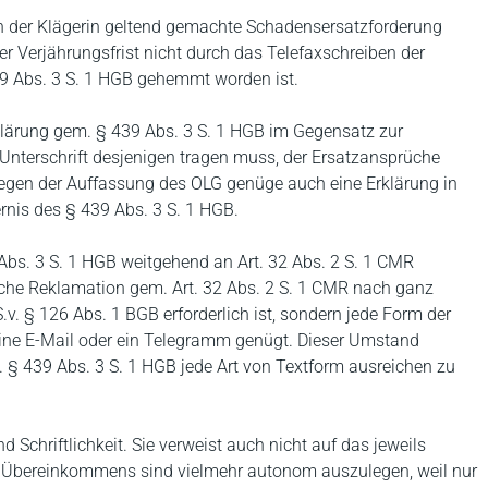
 der Klägerin geltend gemachte Schadensersatzforderung
der Verjährungsfrist nicht durch das Telefaxschreiben der
 Abs. 3 S. 1 HGB gehemmt worden ist.
lärung gem. § 439 Abs. 3 S. 1 HGB im Gegensatz zur
Unterschrift desjenigen tragen muss, der Ersatzansprüche
tgegen der Auffassung des OLG genüge auch eine Erklärung in
rnis des § 439 Abs. 3 S. 1 HGB.
 Abs. 3 S. 1 HGB weitgehend an Art. 32 Abs. 2 S. 1 CMR
iftliche Reklamation gem. Art. 32 Abs. 2 S. 1 CMR nach ganz
.v. § 126 Abs. 1 BGB erforderlich ist, sondern jede Form der
eine E-Mail oder ein Telegramm genügt. Dieser Umstand
em. § 439 Abs. 3 S. 1 HGB jede Art von Textform ausreichen zu
Schriftlichkeit. Sie verweist auch nicht auf das jeweils
s Übereinkommens sind vielmehr autonom auszulegen, weil nur