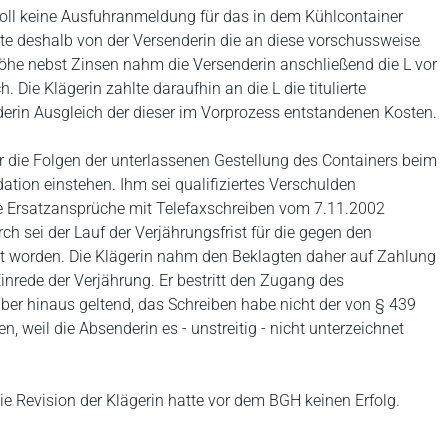
Zoll keine Ausfuhranmeldung für das in dem Kühlcontainer
rte deshalb von der Versenderin die an diese vorschussweise
Höhe nebst Zinsen nahm die Versenderin anschließend die L vor
 Die Klägerin zahlte daraufhin an die L die titulierte
derin Ausgleich der dieser im Vorprozess entstandenen Kosten.
für die Folgen der unterlassenen Gestellung des Containers beim
ation einstehen. Ihm sei qualifiziertes Verschulden
e Ersatzansprüche mit Telefaxschreiben vom 7.11.2002
 sei der Lauf der Verjährungsfrist für die gegen den
worden. Die Klägerin nahm den Beklagten daher auf Zahlung
Einrede der Verjährung. Er bestritt den Zugang des
er hinaus geltend, das Schreiben habe nicht der von § 439
, weil die Absenderin es - unstreitig - nicht unterzeichnet
ie Revision der Klägerin hatte vor dem BGH keinen Erfolg.