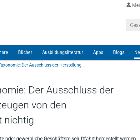
Mei
nare
Bücher
Ausbildungsliteratur
Apps
Blogs
Ne
Europäische grüne Taxonomie: Der Ausschluss der Herstellung von Luftfahrzeugen von den "Übergangstätigkeiten" ist nichtig
omie: Der Ausschluss der
rzeugen von den
t nichtig
ate oder gewerbliche Geschäftsreiseluftfahrt hergestellt werden,