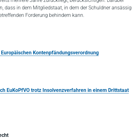
reits mehrere Jahre zurückliegt, berücksichtigen. Darüber
, dass in dem Mitgliedstaat, in dem der Schuldner ansässig
 betreffenden Forderung behindern kann.
r Europäischen Kontenpfändungsverordnung
ch EuKoPfVO trotz Insolvenzverfahren in einem Drittstaat
echt