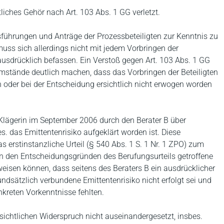
iches Gehör nach Art. 103 Abs. 1 GG verletzt.
usführungen und Anträge der Prozessbeteiligten zur Kenntnis zu
ss sich allerdings nicht mit jedem Vorbringen der
usdrücklich befassen. Ein Verstoß gegen Art. 103 Abs. 1 GG
Umstände deutlich machen, dass das Vorbringen der Beteiligten
oder bei der Entscheidung ersichtlich nicht erwogen worden
e Klägerin im September 2006 durch den Berater B über
s. das Emittentenrisiko aufgeklärt worden ist. Diese
erstinstanzliche Urteil (§ 540 Abs. 1 S. 1 Nr. 1 ZPO) zum
 in den Entscheidungsgründen des Berufungsurteils getroffene
weisen können, dass seitens des Beraters B ein ausdrücklicher
undsätzlich verbundene Emittentenrisiko nicht erfolgt sei und
onkreten Vorkenntnisse fehlten.
ichtlichen Widerspruch nicht auseinandergesetzt, insbes.