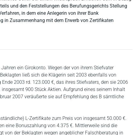
eils und den Feststellungen des Berufungsgerichts Stellung
erfahren, in dem eine Anlegerin von ihrer Bank
ng in Zusammenhang mit dem Erwerb von Zertifikaten
30 Jahren ein Girokonto. Wegen der von ihrem Stiefvater
eklagten ließ sich die Klägerin seit 2003 ebenfalls von
Ende 2003 rd. 123.000 €, das ihres Stiefvaters, den sie 2006
a. insgesamt 900 Stück Aktien. Aufgrund eines seinem Inhalt
ebruar 2007 veräußerte sie auf Empfehlung des B sämtliche
enständliche) L-Zertifikate zum Preis von insgesamt 50.000 €.
ten eine Bonuszahlung von 4.375 €. Mittlerweile sind die
angt von der Beklagten wegen angeblicher Falschberatung in