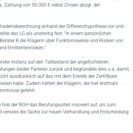
. Zahlung von 50.000 € nebst Zinsen abzgl. der
 Schadensberechnung anhand der Differenzhypothese vor und
llte das LG als unstreitig fest: "In einem persönlichen
erater B die Klägerin über Funktionsweise und Risiken von
nd Emittentenrisiken."
rster Instanz auf den Tatbestand der angefochtenen
ungen beider Parteien zurück und begründete dies u.a. damit,
cht ausdrücklich auf das mit dem Erwerb der Zertifikate
iesen habe. Zudem hätten der Klägerin, die hier erstmals
enntnisse gefehlt.
 hob der BGH das Berufungsurteil insoweit auf, als zum
und verwies die Sache zur neuen Verhandlung und Entscheidung