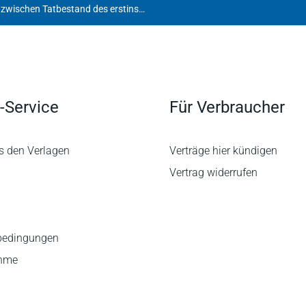
Falschberatung: Widerspruch zwischen Tatbestand des erstinstanzlichen Urteils und Feststellungen des Berufungsgerichts
-Service
Für Verbraucher
s den Verlagen
Verträge hier kündigen
Vertrag widerrufen
bedingungen
ahme