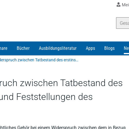
Mei
nare
Bücher
Ausbildungsliteratur
Apps
Blogs
Ne
Falschberatung: Widerspruch zwischen Tatbestand des erstinstanzlichen Urteils und Feststellungen des Berufungsgerichts
ruch zwischen Tatbestand des
 und Feststellungen des
chtliches Gehör bei einem Widerspruch zwischen dem in Bezug