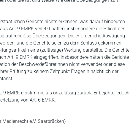
ungen oder die Art und Weise, wie diese Überzeugungen zum
rstaatlichen Gerichte nichts erkennen, was darauf hindeuten
aus Art. 9 EMRK verletzt hätten, insbesondere die Pflicht des
ezug auf religiöse Überzeugungen. Die erforderliche Abwägung
 worden, und die Gerichte seien zu dem Schluss gekommen,
ungsartikeln eine (zulässige) Wertung darstellte. Die Gerichte
ach Art. 9 EMRK eingegriffen. Insbesondere hätten die Gerichte
isation der Beschwerdeführerinnen nicht verwendet oder diese
ihrer Prüfung zu keinem Zeitpunkt Fragen hinsichtlich der
mfasst.
. 9 EMRK einstimmig als unzulässig zurück. Er bejahte jedoch
 Verletzung von Art. 6 EMRK.
es Medienrecht e.V. Saarbrücken)