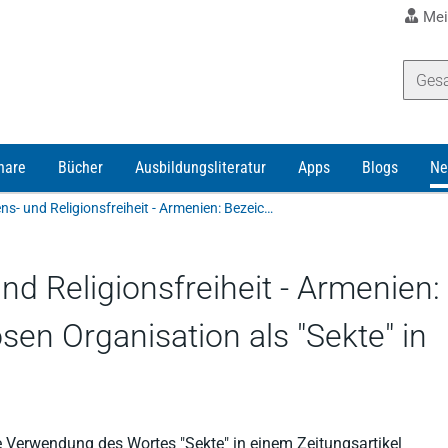
Mei
nare
Bücher
Ausbildungsliteratur
Apps
Blogs
Ne
Gedanken-, Gewissens- und Religionsfreiheit - Armenien: Bezeichnung einer religiösen Organisation als "Sekte" in Zeitungsartikel
d Religionsfreiheit - Armenien:
sen Organisation als "Sekte" in
ie Verwendung des Wortes "Sekte" in einem Zeitungsartikel