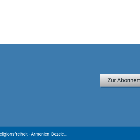
Zur Abonnem
Gedanken-, Gewissens- und Religionsfreiheit - Armenien: Bezeichnung einer religiösen Organisation als "Sekte" in Zeitungsartikel