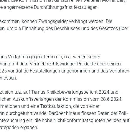
ben. Die Kommission hat danach einen weiteren Monat Zeit,
ne angemessene Durchführungsfrist festzulegen.
gekommen, können Zwangsgelder verhängt werden. Die
n, um die Einhaltung des Beschlusses und des Gesetzes über
hes Verfahren gegen Temu ein, u.a. wegen seiner
ang mit dem Vertrieb rechtswidriger Produkte über seinen
2025 vorläufige Feststellungen angenommen und das Verfahren
hlossen.
zt sich u.a. auf Temus Risikobewertungsbericht 2024 und
rmlichen Auskunftsverlangen der Kommission vom 28.6.2024
rmationen und eine Testkaufaktion, die von einer
 durchgeführt wurde. Darüber hinaus flossen Daten der Zoll-
ersuchung ein, die hohe Nichtkonformitätsquoten bei den auf
ategorien ergaben.