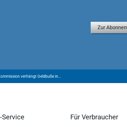
Zur Abonnem
Gesetz über digitale Dienste: Kommission verhängt Geldbuße in Höhe von 200 Mio. € gegen Temu
-Service
Für Verbraucher