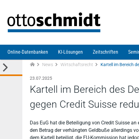
Direkt zum Inhalt
Online-Datenbanken
KI-Lösungen
Zeitschriften
Semi
News
Wirtschaftsrecht
23.07.2025
Kartell im Bereich des 
gegen Credit Suisse redu
Das EuG hat die Beteiligung von Credit Suisse an 
den Betrag der verhängten Geldbuße allerdings von
dem Kartell beteiligt, die EU-Kommission hat jed