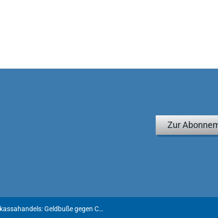
Zur Abonnem
Kartell im Bereich des Devisenkassahandels: Geldbuße gegen Credit Suisse reduziert