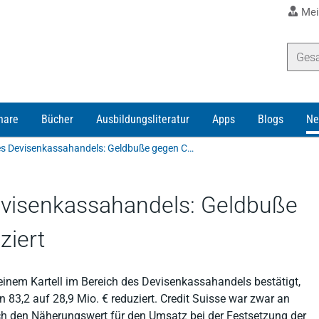
Mei
nare
Bücher
Ausbildungsliteratur
Apps
Blogs
Ne
Kartell im Bereich des Devisenkassahandels: Geldbuße gegen Credit Suisse reduziert
Devisenkassahandels: Geldbuße
ziert
einem Kartell im Bereich des Devisenkassahandels bestätigt,
 83,2 auf 28,9 Mio. € reduziert. Credit Suisse war zwar an
och den Näherungswert für den Umsatz bei der Festsetzung der