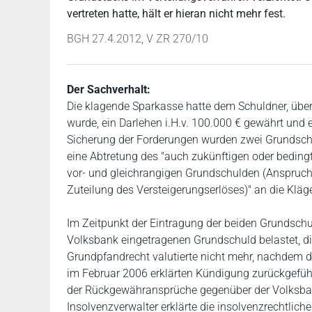
vertreten hatte, hält er hieran nicht mehr fest.
BGH 27.4.2012, V ZR 270/10
Der Sachverhalt:
Die klagende Sparkasse hatte dem Schuldner, übe
wurde, ein Darlehen i.H.v. 100.000 € gewährt und e
Sicherung der Forderungen wurden zwei Grundschu
eine Abtretung des "auch zukünftigen oder beding
vor- und gleichrangigen Grundschulden (Anspruch
Zuteilung des Versteigerungserlöses)" an die Kläge
Im Zeitpunkt der Eintragung der beiden Grundschu
Volksbank eingetragenen Grundschuld belastet, di
Grundpfandrecht valutierte nicht mehr, nachdem d
im Februar 2006 erklärten Kündigung zurückgeführ
der Rückgewähransprüche gegenüber der Volksbank 
Insolvenzverwalter erklärte die insolvenzrechtlic