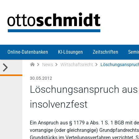
Direkt zum Inhalt
Online-Datenbanken
KI-Lösungen
Zeitschriften
Semi
News
Wirtschaftsrecht
30.05.2012
Löschungsanspruch aus §
insolvenzfest
Ein Anspruch aus § 1179 a Abs. 1 S. 1 BGB mit de
vorrangige (oder gleichrangige) Grundpfandrechtsg
Grundstücks im Verteilungsverfahren verzichtet. S