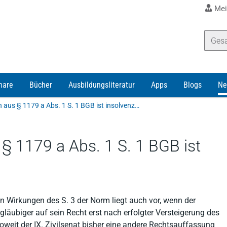
Mei
nare
Bücher
Ausbildungsliteratur
Apps
Blogs
Ne
Löschungsanspruch aus § 1179 a Abs. 1 S. 1 BGB ist insolvenzfest
 1179 a Abs. 1 S. 1 BGB ist
n Wirkungen des S. 3 der Norm liegt auch vor, wenn der
läubiger auf sein Recht erst nach erfolgter Versteigerung des
oweit der IX. Zivilsenat bisher eine andere Rechtsauffassung