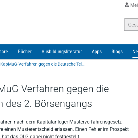
Mei
nare
Bücher
Ausbildungsliteratur
Apps
Blogs
Ne
Musterentscheid im KapMuG-Verfahren gegen die Deutsche Telekom wegen des 2. Börsengangs
MuG-Verfahren gegen die
 des 2. Börsengangs
rfahren nach dem Kapitalanleger-Musterverfahrensgesetz
einen Musterentscheid erlassen. Einen Fehler im Prospekt
hat das OLG dabei nicht festgestellt.