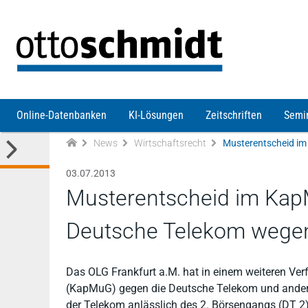
Direkt zum Inhalt
Online-Datenbanken
KI-Lösungen
Zeitschriften
Semi
News
Wirtschaftsrecht
03.07.2013
Musterentscheid im Kap
Deutsche Telekom wegen
Das OLG Frankfurt a.M. hat in einem weiteren Ve
(KapMuG) gegen die Deutsche Telekom und andere 
der Telekom anlässlich des 2. Börsengangs (DT 2) 