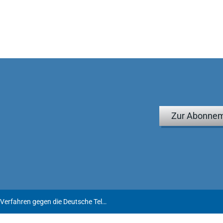
Zur Abonnem
Musterentscheid im KapMuG-Verfahren gegen die Deutsche Telekom wegen des 2. Börsengangs