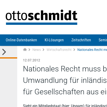
Direkt zum Inhalt
Online-Datenbanken
KI-Lösungen
Zeitschriften
Semi
News
Wirtschaftsrecht
12.07.2012
Nationales Recht muss be
Umwandlung für inländis
für Gesellschaften aus e
Sieht ein Mitgliedstaat (hier: Ungarn) für inländi