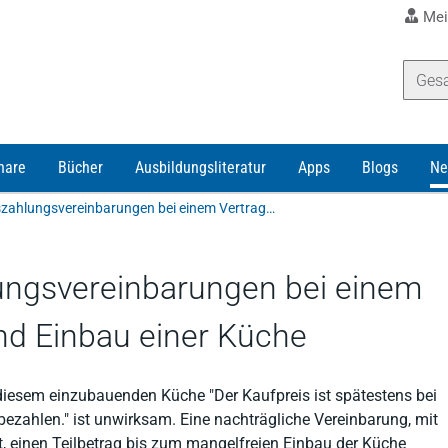
Mei
nare
Bücher
Ausbildungsliteratur
Apps
Blogs
Ne
Unwirksame Vorauszahlungsvereinbarungen bei einem Vertrag über Lieferung und Einbau einer Küche
ngsvereinbarungen bei einem
nd Einbau einer Küche
 diesem einzubauenden Küche "Der Kaufpreis ist spätestens bei
zahlen." ist unwirksam. Eine nachträgliche Vereinbarung, mit
t, einen Teilbetrag bis zum mangelfreien Einbau der Küche