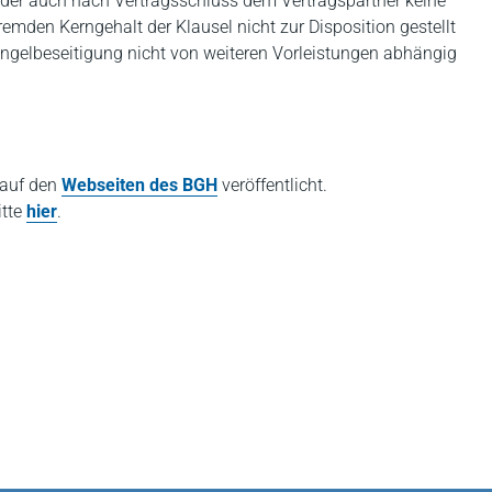
ender auch nach Vertragsschluss dem Vertragspartner keine
emden Kerngehalt der Klausel nicht zur Disposition gestellt
ängelbeseitigung nicht von weiteren Vorleistungen abhängig
 auf den
Webseiten des BGH
veröffentlicht.
itte
hier
.