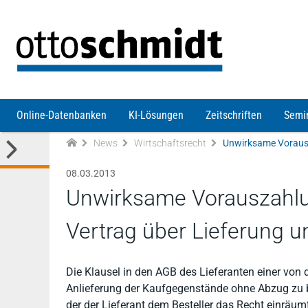
Direkt zum Inhalt
Online-Datenbanken
KI-Lösungen
Zeitschriften
Semi
News
Wirtschaftsrecht
08.03.2013
Unwirksame Vorauszahlu
Vertrag über Lieferung u
Die Klausel in den AGB des Lieferanten einer von
Anlieferung der Kaufgegenstände ohne Abzug zu be
der der Lieferant dem Besteller das Recht einräum