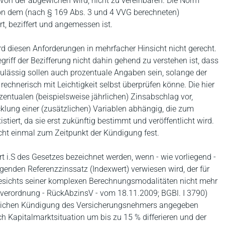
 von der abgewichen wird, nicht zu vereinbaren. Die Norm
on dem (nach § 169 Abs. 3 und 4 VVG berechneten)
rt, beziffert und angemessen ist.
d diesen Anforderungen in mehrfacher Hinsicht nicht gerecht.
ff der Bezifferung nicht dahin gehend zu verstehen ist, dass
zulässig sollen auch prozentuale Angaben sein, solange der
chnerisch mit Leichtigkeit selbst überprüfen könne. Die hier
zentualen (beispielsweise jährlichen) Zinsabschlag vor,
lung einer (zusätzlichen) Variablen abhängig, die zum
tiert, da sie erst zukünftig bestimmt und veröffentlicht wird.
cht einmal zum Zeitpunkt der Kündigung fest.
t i.S des Gesetzes bezeichnet werden, wenn - wie vorliegend -
egenden Referenzzinssatz (Indexwert) verwiesen wird, der für
esichts seiner komplexen Berechnungsmodalitäten nicht mehr
sverordnung - RückAbzinsV - vom 18.11.2009; BGBl. I 3790)
hlichen Kündigung des Versicherungsnehmers angegeben
ch Kapitalmarktsituation um bis zu 15 % differieren und der