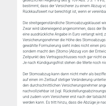
gesetzlichen Regelung des § 169 Abs. 5 S. 1 VVG,
bestimmt, dass der Versicherer zu einem Abzug v
Rückkaufswert nur berechtigt ist, wenn er vereinba
Die streitgegenständliche Stornoabzugsklausel wir
Zwar wird überwiegend angenommen, dass der Begri
eine ausdrückliche Angabe in Euro verlangt wird; 
Versicherungsnehmer die Höhe des Stornoabzugs re
gewählte Formulierung sieht indes nicht einen pro
sondern macht den (Storno-)Abzug von der Entwick
Zeitpunkt des Vertragsschlusses noch gar nicht exis
Je nach Kündigungsfrist stehen die Werte noch ni
Der Stornoabzug kann dann nicht mehr als beziffer
auf einen im Zeitlauf stetiger Veränderung unterli
den durchschnittlichen Versicherungsnehmer ang
nachvollziehbar ist (vgl. Rückstellungsabzinsung
und zudem vom Versicherer erst nach der tatsäc
werden kann. Es tritt hinzu, dass die Abzüge je na