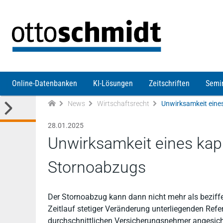
Direkt zum Inhalt
Online-Datenbanken
KI-Lösungen
Zeitschriften
Semi
News
Wirtschaftsrecht
Unwirksamkeit eine
28.01.2025
Unwirksamkeit eines kap
Stornoabzugs
Der Stornoabzug kann dann nicht mehr als beziffe
Zeitlauf stetiger Veränderung unterliegenden Refe
durchschnittlichen Versicherungsnehmer angesic