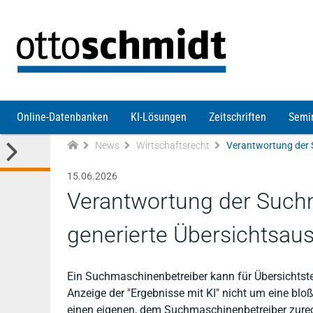
Direkt zum Inhalt
Online-Datenbanken
KI-Lösungen
Zeitschriften
Semi
News
Wirtschaftsrecht
15.06.2026
Verantwortung der Suchm
generierte Übersichtsau
Ein Suchmaschinenbetreiber kann für Übersichtst
Anzeige der "Ergebnisse mit KI" nicht um eine bl
einen eigenen, dem Suchmaschinenbetreiber zurech