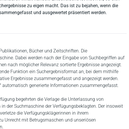
uchergebnisse zu eigen macht. Das ist zu bejahen, wenn die
usammengefasst und ausgewertet präsentiert werden.
Publikationen, Bücher und Zeitschriften. Die
schine. Dabei werden nach der Eingabe von Suchbegriffen auf
men nach möglicher Relevanz sortierte Ergebnisse angezeigt.
zende Funktion ein Suchergebnisformat an, bei dem mithilfe
entative Ergebnisse zusammengefasst und angezeigt werden.
I" automatisch generierte Informationen zusammengefasst.
erfügung begehrten die Verlage die Unterlassung von
n in der Suchmaschine der Verfügungsbeklagten. Der insoweit
 verletze die Verfügungsklägerinnen in ihrem
n zu Unrecht mit Betrugsmaschen und unseriösen
n.