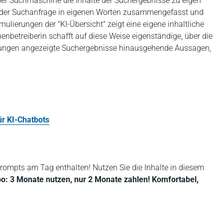
n der Suchmaschine die Inhalte der Suchergebnisse zu eigen
se der Suchanfrage in eigenen Worten zusammengefasst und
ulierungen der "KI-Übersicht" zeigt eine eigene inhaltliche
betreiberin schafft auf diese Weise eigenständige, über die
nkungen angezeigte Suchergebnisse hinausgehende Aussagen,
r KI‑Chatbots
rompts am Tag enthalten! Nutzen Sie die Inhalte in diesem
bo: 3 Monate nutzen, nur 2 Monate zahlen! Komfortabel,