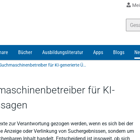
Mei
nare
Bücher
Ausbildungsliteratur
Apps
Blogs
Ne
Verantwortung der Suchmaschinenbetreiber für KI-generierte Übersichtsaussagen
aschinenbetreiber für KI-
ssagen
exte zur Verantwortung gezogen werden, wenn es sich bei der
oße Anzeige oder Verlinkung von Suchergebnissen, sondern um
enbaren Inhalt handelt. Entscheidend ist insoweit, ob sich