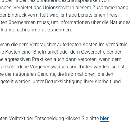
chützen, indem es unlautere Geschäftspraktiken von
Insbes. verbietet das Unionsrecht in diesem Zusammenhang
r Eindruck vermittelt wird, er habe bereits einen Preis
sten übernehmen muss, um Informationen über die Natur des
ne Inanspruchnahme vorzunehmen.
 wenn die dem Verbraucher auferlegten Kosten im Verhältnis
die Kosten einer Briefmarke) oder dem Gewerbetreibenden
lche aggressiven Praktiken auch dann verboten, wenn dem
 verschiedene Vorgehensweisen angeboten werden, selbst
che der nationalen Gerichte, die Informationen, die den
geteilt werden, unter Berücksichtigung ihrer Klarheit und
hten Volltext der Entscheidung klicken Sie bitte
hier
.