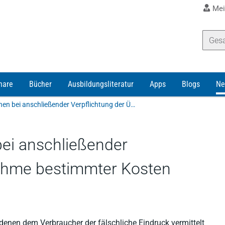
Mei
nare
Bücher
Ausbildungsliteratur
Apps
Blogs
Ne
Werbung mit Gewinnen bei anschließender Verpflichtung der Übernahme bestimmter Kosten unzulässig
ei anschließender
nahme bestimmter Kosten
denen dem Verbraucher der fälschliche Eindruck vermittelt