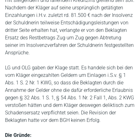
mit steigendem und fallendem Kreditzins gleitend sein soll.
Nachdem der Kläger auf seine ursprünglich getätigten
Einzahlungen i.H.v. zuletzt rd. 81.500 € nach der Insolvenz
der Schuldnerin teilweise Entschädigungsleistungen von
dritter Seite erhalten hat, verlangte er von den Beklagten
Ersatz des Restbetrags Zug um Zug gegen Abtretung
seiner im Insolvenzverfahren der Schuldnerin festgestellten
Ansprüche.
LG und OLG gaben der Klage statt. Es handele sich bei den
vom Kläger eingezahlten Geldern um Einlagen i.S.v. § 1
Abs. 1 S. 2 Nr. 1 KWG, so dass die Beklagten durch die
Annahme der Gelder ohne die dafür erforderliche Erlaubnis
gegen § 32 Abs. 1 S. 1, § 54 Abs. 1 Nr. 2 Fall 1, Abs. 2 KWG
verstoßen hätten und dem Kläger deswegen deliktisch zum
Schadensersatz verpflichtet seien. Die Revision der
Beklagten hatte vor dem BGH keinen Erfolg.
Die Gründe: