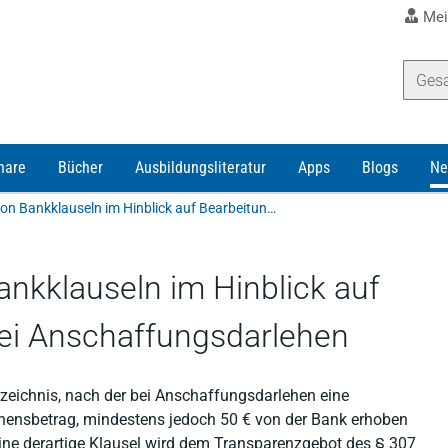
Mei
nare
Bücher
Ausbildungsliteratur
Apps
Blogs
Ne
Zur Unzulässigkeit von Bankklauseln im Hinblick auf Bearbeitungsgebühren bei Anschaffungsdarlehen
ankklauseln im Hinblick auf
ei Anschaffungsdarlehen
rzeichnis, nach der bei Anschaffungsdarlehen eine
hensbetrag, mindestens jedoch 50 € von der Bank erhoben
ine derartige Klausel wird dem Transparenzgebot des § 307