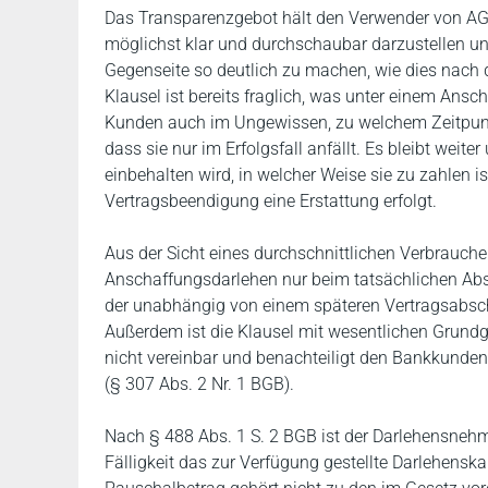
Das Transparenzgebot hält den Verwender von AGB
möglichst klar und durchschaubar darzustellen und
Gegenseite so deutlich zu machen, wie dies nach
Klausel ist bereits fraglich, was unter einem Ansc
Kunden auch im Ungewissen, zu welchem Zeitpunkt 
dass sie nur im Erfolgsfall anfällt. Es bleibt weit
einbehalten wird, in welcher Weise sie zu zahlen ist
Vertragsbeendigung eine Erstattung erfolgt.
Aus der Sicht eines durchschnittlichen Verbraucher
Anschaffungsdarlehen nur beim tatsächlichen Absc
der unabhängig von einem späteren Vertragsabschl
Außerdem ist die Klausel mit wesentlichen Grundg
nicht vereinbar und benachteiligt den Bankkund
(§ 307 Abs. 2 Nr. 1 BGB).
Nach § 488 Abs. 1 S. 2 BGB ist der Darlehensnehme
Fälligkeit das zur Verfügung gestellte Darlehensk