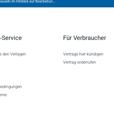
Zur Unzulässigkeit von Bankklauseln im Hinblick auf Bearbeitungsgebühren bei Anschaffungsdarlehen
-Service
Für Verbraucher
s den Verlagen
Verträge hier kündigen
Vertrag widerrufen
bedingungen
ahme