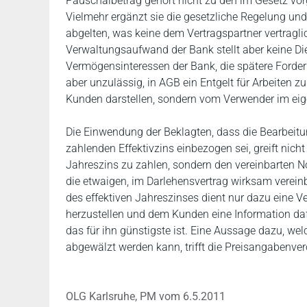
Pauschalbetrag gehört nicht zu den im Gesetz vor
Vielmehr ergänzt sie die gesetzliche Regelung u
abgelten, was keine dem Vertragspartner vertraglic
Verwaltungsaufwand der Bank stellt aber keine Die
Vermögensinteressen der Bank, die spätere Forder
aber unzulässig, in AGB ein Entgelt für Arbeiten 
Kunden darstellen, sondern vom Verwender im eig
Die Einwendung der Beklagten, dass die Bearbeit
zahlenden Effektivzins einbezogen sei, greift nich
Jahreszins zu zahlen, sondern den vereinbarten No
die etwaigen, im Darlehensvertrag wirksam verein
des effektiven Jahreszinses dient nur dazu eine V
herzustellen und dem Kunden eine Information da
das für ihn günstigste ist. Eine Aussage dazu, w
abgewälzt werden kann, trifft die Preisangabenver
OLG Karlsruhe, PM vom 6.5.2011