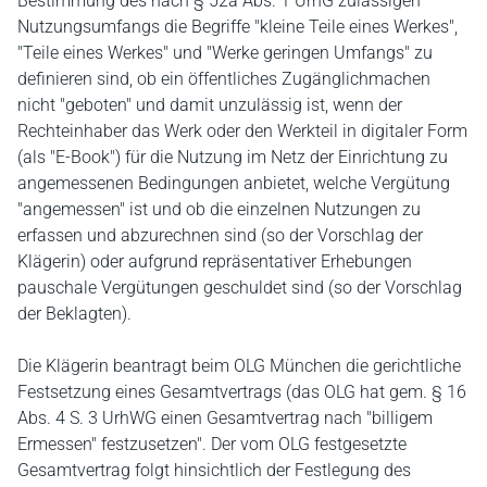
Bestimmung des nach § 52a Abs. 1 UrhG zulässigen
Nutzungsumfangs die Begriffe "kleine Teile eines Werkes",
"Teile eines Werkes" und "Werke geringen Umfangs" zu
definieren sind, ob ein öffentliches Zugänglichmachen
nicht "geboten" und damit unzulässig ist, wenn der
Rechteinhaber das Werk oder den Werkteil in digitaler Form
(als "E-Book") für die Nutzung im Netz der Einrichtung zu
angemessenen Bedingungen anbietet, welche Vergütung
"angemessen" ist und ob die einzelnen Nutzungen zu
erfassen und abzurechnen sind (so der Vorschlag der
Klägerin) oder aufgrund repräsentativer Erhebungen
pauschale Vergütungen geschuldet sind (so der Vorschlag
der Beklagten).
Die Klägerin beantragt beim OLG München die gerichtliche
Festsetzung eines Gesamtvertrags (das OLG hat gem. § 16
Abs. 4 S. 3 UrhWG einen Gesamtvertrag nach "billigem
Ermessen" festzusetzen". Der vom OLG festgesetzte
Gesamtvertrag folgt hinsichtlich der Festlegung des