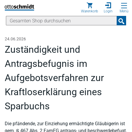
Direkt zum Inhalt
Warenkorb
Login
Menü
24.06.2026
Zuständigkeit und
Antragsbefugnis im
Aufgebotsverfahren zur
Kraftloserklärung eines
Sparbuchs
Die pfändende, zur Einziehung ermächtigte Gläubigerin ist
gem. § 467 Abs. 2 FamFG antrags- und beschwerdebefugt,