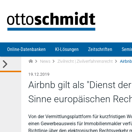
Direkt zum Inhalt
Online-Datenbanken
KI-Lösungen
Zeitschriften
Semi
News
Zivilrecht | Zivilverfahrensrecht
19.12.2019
Airbnb gilt als "Dienst d
Sinne europäischen Rec
Von der Vermittlungsplattform für kurzfristigen 
einen Gewerbeausweis für Immobilienmakler verf
Richtlinie über den elektronischen Rechtsverkehr m