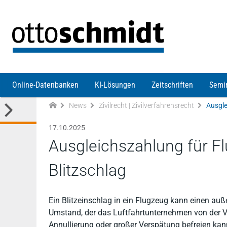
Direkt zum Inhalt
Online-Datenbanken
KI-Lösungen
Zeitschriften
Semi
News
Zivilrecht | Zivilverfahrensrecht
Ausgle
17.10.2025
Ausgleichszahlung für 
Blitzschlag
Ein Blitzeinschlag in ein Flugzeug kann einen au
Umstand, der das Luftfahrtunternehmen von der Ve
Annullierung oder großer Verspätung befreien kann