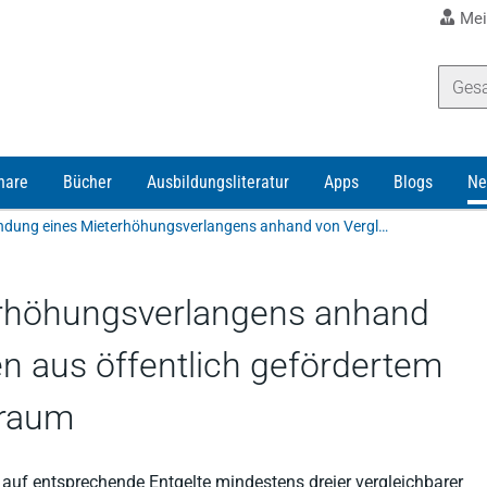
Mei
nare
Bücher
Ausbildungsliteratur
Apps
Blogs
Ne
Begründung eines Mieterhöhungsverlangens anhand von Vergleichswohnungen aus öffentlich gefördertem preisgebundenem Wohnraum
rhöhungsverlangens anhand
 aus öffentlich gefördertem
raum
auf entsprechende Entgelte mindestens dreier vergleichbarer