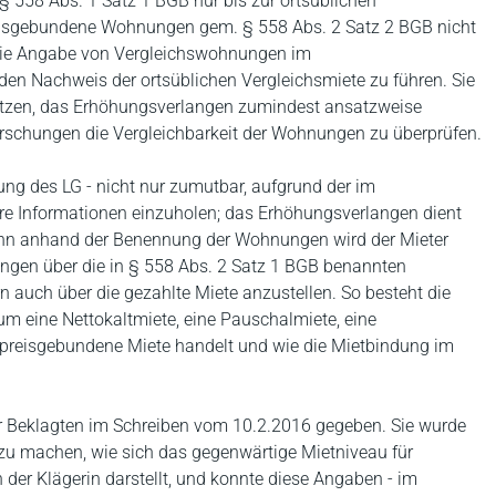
 § 558 Abs. 1 Satz 1 BGB nur bis zur ortsüblichen
reisgebundene Wohnungen gem. § 558 Abs. 2 Satz 2 BGB nicht
 die Angabe von Vergleichswohnungen im
den Nachweis der ortsüblichen Vergleichsmiete zu führen. Sie
ersetzen, das Erhöhungsverlangen zumindest ansatzweise
orschungen die Vergleichbarkeit der Wohnungen zu überprüfen.
ung des LG - nicht nur zumutbar, aufgrund der im
re Informationen einzuholen; das Erhöhungsverlangen dient
Denn anhand der Benennung der Wohnungen wird der Mieter
hungen über die in § 558 Abs. 2 Satz 1 BGB benannten
uch über die gezahlte Miete anzustellen. So besteht die
e um eine Nettokaltmiete, eine Pauschalmiete, eine
e preisgebundene Miete handelt und wie die Mietbindung im
er Beklagten im Schreiben vom 10.2.2016 gegeben. Sie wurde
n zu machen, wie sich das gegenwärtige Mietniveau für
er Klägerin darstellt, und konnte diese Angaben - im