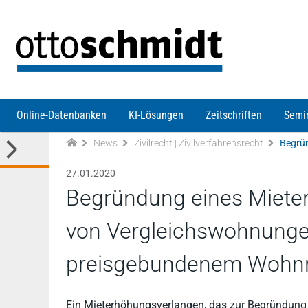
Direkt zum Inhalt
Online-Datenbanken
KI-Lösungen
Zeitschriften
Semi
News
Zivilrecht | Zivilverfahrensrecht
27.01.2020
Begründung eines Miete
von Vergleichswohnungen
preisgebundenem Wohn
Ein Mieterhöhungsverlangen, das zur Begründung 