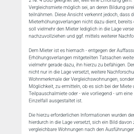
2 Nr. 4 BGB geeignet sei, weil eine Erhöhung gem.
Vergleichsmiete möglich sei, an deren Bildung p
teilnähmen. Diese Ansicht verkennt jedoch, dass
Mieterhöhungsverlangen nicht dazu dient, bereits 
soll vielmehr den Mieter lediglich in die Lage v
nachzuvollziehen und ggf. mittels weiterer Nachf
Dem Mieter ist es hiernach - entgegen der Auffass
Erhöhungsverlangen mitgeteilten Tatsachen weite
vielmehr gerade dazu, ihn hierzu zu befähigen. 
nicht nur in die Lage versetzt, weitere Nachforsc
Wohnmerkmale der Vergleichswohnungen, sondern a
Möglichkeit, zu ermitteln, ob es sich bei der Miet
Teilpauschalmiete oder - wie vorliegend - um ein
Einzelfall ausgestaltet ist.
Die hierzu erforderlichen Informationen wurden d
hierdurch in die Lage versetzt, sich ein Bild davo
vergleichbare Wohnungen nach den Ausführungen d