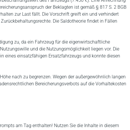
rbeschaffungswert des Fahrzeugs (7.450 €). Eine Anrechnung
 Bereicherungsanspruch der Beklagten ist gemäß § 817 S. 2 BGB
lten zur Last fällt. Die Vorschrift greift ein und verhindert
urückbehaltungsrechte. Die Saldotheorie findet in Fällen
ung zu, da ein Fahrzeug für die eigenwirtschaftliche
r Nutzungswille und die Nutzungsmöglichkeit liegen vor. Die
ein eines einsatzfähigen Ersatzfahrzeugs und konnte diesen
der Höhe nach zu begrenzen. Wegen der außergewöhnlich langen
adensrechtlichen Bereicherungsverbots auf die Vorhaltekosten
rompts am Tag enthalten! Nutzen Sie die Inhalte in diesem