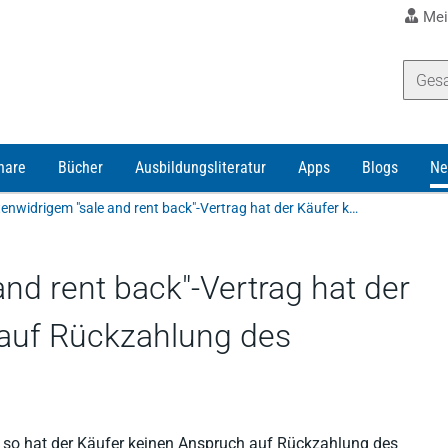
Mei
nare
Bücher
Ausbildungsliteratur
Apps
Blogs
Ne
Bei sittenwidrigem "sale and rent back"-Vertrag hat der Käufer keinen Anspruch auf Rückzahlung des Kaufpreises
and rent back"-Vertrag hat der
 auf Rückzahlung des
g, so hat der Käufer keinen Anspruch auf Rückzahlung des