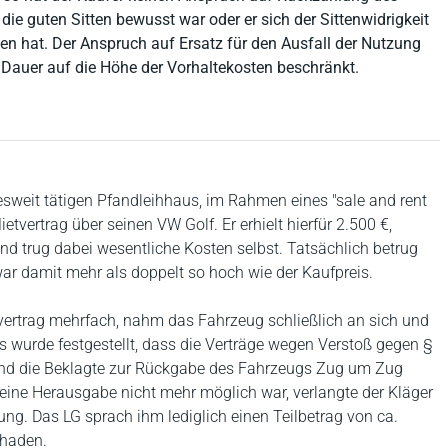
ie guten Sitten bewusst war oder er sich der Sittenwidrigkeit
en hat. Der Anspruch auf Ersatz für den Ausfall der Nutzung
 Dauer auf die Höhe der Vorhaltekosten beschränkt.
esweit tätigen Pfandleihhaus, im Rahmen eines "sale and rent
vertrag über seinen VW Golf. Er erhielt hierfür 2.500 €,
nd trug dabei wesentliche Kosten selbst. Tatsächlich betrug
r damit mehr als doppelt so hoch wie der Kaufpreis.
vertrag mehrfach, nahm das Fahrzeug schließlich an sich und
ss wurde festgestellt, dass die Verträge wegen Verstoß gegen §
und die Beklagte zur Rückgabe des Fahrzeugs Zug um Zug
 eine Herausgabe nicht mehr möglich war, verlangte der Kläger
g. Das LG sprach ihm lediglich einen Teilbetrag von ca.
chaden.