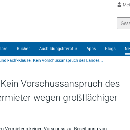
Mei
nare
Bücher
Ausbildungsliteratur
Apps
Blogs
Ne
"Dach und Fach"-Klausel: Kein Vorschussanspruch des Landes Hessen gegen Vermieter wegen großflächiger Innenputzschäden
: Kein Vorschussanspruch des
rmieter wegen großflächiger
n Vermieterin keinen Vorschuss zur Beseitigung von