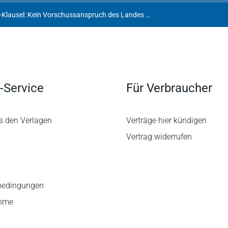
"Dach und Fach"-Klausel: Kein Vorschussanspruch des Landes Hessen gegen Vermieter wegen großflächiger Innenputzschäden
-Service
Für Verbraucher
s den Verlagen
Verträge hier kündigen
Vertrag widerrufen
bedingungen
ahme