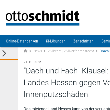
Direkt zum Inhalt
Online-Datenbanken
KI-Lösungen
Zeitschriften
Semi
News
Zivilrecht | Zivilverfahrensrecht
21.10.2025
"Dach und Fach"-Klausel
Landes Hessen gegen Ve
Innenputzschäden
Das mietende Land Hessen kann von der verklagte