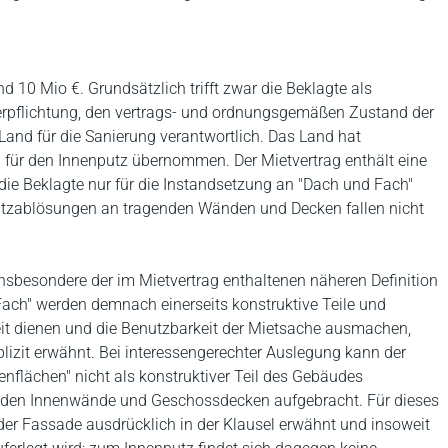
 10 Mio €. Grundsätzlich trifft zwar die Beklagte als
 Verpflichtung, den vertrags- und ordnungsgemäßen Zustand der
 Land für die Sanierung verantwortlich. Das Land hat
 für den Innenputz übernommen. Der Mietvertrag enthält eine
e Beklagte nur für die Instandsetzung an "Dach und Fach"
n Putzablösungen an tragenden Wänden und Decken fallen nicht
sbesondere der im Mietvertrag enthaltenen näheren Definition
Fach" werden demnach einerseits konstruktive Teile und
keit dienen und die Benutzbarkeit der Mietsache ausmachen,
plizit erwähnt. Bei interessengerechter Auslegung kann der
nflächen" nicht als konstruktiver Teil des Gebäudes
genden Innenwände und Geschossdecken aufgebracht. Für dieses
der Fassade ausdrücklich in der Klausel erwähnt und insoweit