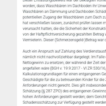
Dieser Entlastungsbeweis war der Beklagten vorlie
worden, dass Waschbären im Dachboden ihr Unwes
Waschbären an Dämmung und Dachboden Schäden a
potentiellen Zugang der Waschbären zum Dach zu v
hat verschließen lassen, zunächst prüfen lasse
verursacht hatten, die die Sicherheit der Konstrukt
von der Haftpflichtversicherung gezahlten Betrag
Vermieterin. Dieser (Schmerzensgeld-)Betrag wa
Auch ein Anspruch auf Zahlung des Verdienstausfal
nämlich nicht nachvollziehbar dargelegt. Im Falle 
Nettogewinn zu ersetzen, der während der Zeit de
angefallen wäre (BGH v. 19.9.2017 - VI ZR 530/16
Kalkulationsgrundlagen für einen entgangenen Ge
Geschädigte für die zu betreuenden Kinder für die Z
Anforderungen nicht gerecht. Dies gilt insbesonder
Schätzung (§ 287 ZPO) des entgangenen Gewinns he
hohen Anforderungen gestellt werden; dem Gericht
Schadensschätzung zur Verfügung gestellt werde