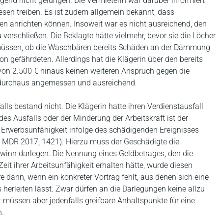
gend nicht gelungen. Die Vermieterin war darüber informiert
en treiben. Es ist zudem allgemein bekannt, dass
nrichten können. Insoweit war es nicht ausreichend, den
erschließen. Die Beklagte hätte vielmehr, bevor sie die Löcher
n müssen, ob die Waschbären bereits Schäden an der Dämmung
ion gefährdeten. Allerdings hat die Klägerin über den bereits
 von 2.500 € hinaus keinen weiteren Anspruch gegen die
r durchaus angemessen und ausreichend.
ls bestand nicht. Die Klägerin hatte ihren Verdienstausfall
des Ausfalls oder der Minderung der Arbeitskraft ist der
r Erwerbsunfähigkeit infolge des schädigenden Ereignisses
, MDR 2017, 1421). Hierzu muss der Geschädigte die
winn darlegen. Die Nennung eines Geldbetrages, den die
eit ihrer Arbeitsunfähigkeit erhalten hätte, wurde diesen
e dann, wenn ein konkreter Vortrag fehlt, aus denen sich eine
rleiten lässt. Zwar dürfen an die Darlegungen keine allzu
 müssen aber jedenfalls greifbare Anhaltspunkte für eine
n.