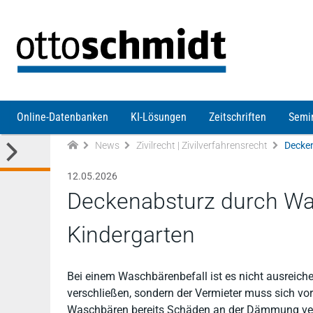
Direkt zum Inhalt
Online-Datenbanken
KI-Lösungen
Zeitschriften
Semi
News
Zivilrecht | Zivilverfahrensrecht
Decken
12.05.2026
Deckenabsturz durch Wa
Kindergarten
Bei einem Waschbärenbefall ist es nicht ausreic
verschließen, sondern der Vermieter muss sich vor
Waschbären bereits Schäden an der Dämmung verur