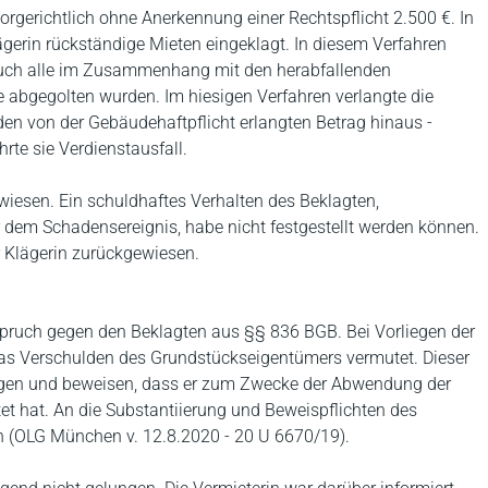
orgerichtlich ohne Anerkennung einer Rechtspflicht 2.500 €. In
ägerin rückständige Mieten eingeklagt. In diesem Verfahren
 auch alle im Zusammenhang mit den herabfallenden
abgegolten wurden. Im hiesigen Verfahren verlangte die
 den von der Gebäudehaftpflicht erlangten Betrag hinaus -
te sie Verdienstausfall.
esen. Ein schuldhaftes Verhalten des Beklagten,
dem Schadensereignis, habe nicht festgestellt werden können.
r Klägerin zurückgewiesen.
pruch gegen den Beklagten aus §§ 836 BGB. Bei Vorliegen der
as Verschulden des Grundstückseigentümers vermutet. Dieser
egen und beweisen, dass er zum Zwecke der Abwendung der
tet hat. An die Substantiierung und Beweispflichten des
en (OLG München v. 12.8.2020 - 20 U 6670/19).