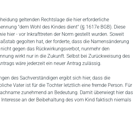
idung geltenden Rechtslage die hier erforderliche
nennung "dem Wohl des Kindes dient" (§ 1617e BGB). Diese
e hier - vor Inkrafttreten der Norm gestellt wurden. Soweit
Maßstab gegolten hat, der forderte, dass die Namensänderung
 es nicht gegen das Rückwirkungsverbot, nunmehr den
ung wirkt nur in die Zukunft. Selbst bei Zurückweisung des
Antrags wäre jederzeit ein neuer Antrag zulässig.
gen des Sachverständigen ergibt sich hier, dass die
iche Vater ist für die Tochter letztlich eine fremde Person. Für
hr Nachname zunehmend an Bedeutung. Damit überwiegt hier das
Interesse an der Beibehaltung des vom Kind faktisch niemals