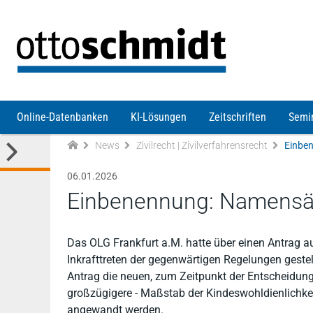
Direkt zum Inhalt
Online-Datenbanken
KI-Lösungen
Zeitschriften
Semi
News
Zivilrecht | Zivilverfahrensrecht
Einbe
06.01.2026
Einbenennung: Namensä
Das OLG Frankfurt a.M. hatte über einen Antrag a
Inkrafttreten der gegenwärtigen Regelungen geste
Antrag die neuen, zum Zeitpunkt der Entscheidun
großzügigere - Maßstab der Kindeswohldienlichk
angewandt werden.