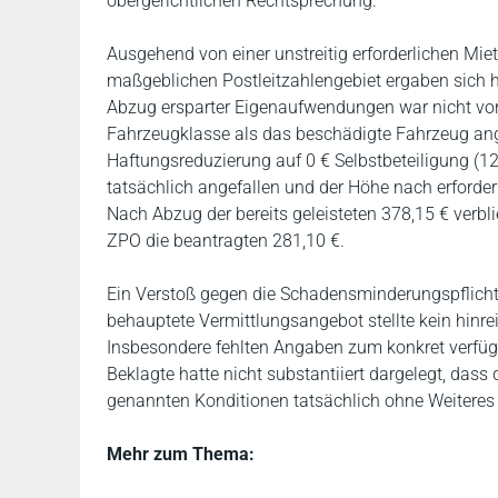
obergerichtlichen Rechtsprechung.
Ausgehend von einer unstreitig erforderlichen Mi
maßgeblichen Postleitzahlengebiet ergaben sich h
Abzug ersparter Eigenaufwendungen war nicht vor
Fahrzeugklasse als das beschädigte Fahrzeug ang
Haftungsreduzierung auf 0 € Selbstbeteiligung (12
tatsächlich angefallen und der Höhe nach erforde
Nach Abzug der bereits geleisteten 378,15 € verb
ZPO die beantragten 281,10 €.
Ein Verstoß gegen die Schadensminderungspflicht 
behauptete Vermittlungsangebot stellte kein hinr
Insbesondere fehlten Angaben zum konkret verfü
Beklagte hatte nicht substantiiert dargelegt, das
genannten Konditionen tatsächlich ohne Weiteres
Mehr zum Thema: