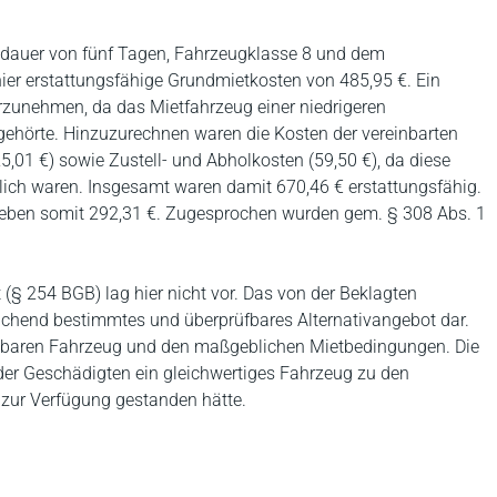
etdauer von fünf Tagen, Fahrzeugklasse 8 und dem
ier erstattungsfähige Grundmietkosten von 485,95 €. Ein
zunehmen, da das Mietfahrzeug einer niedrigeren
ehörte. Hinzuzurechnen waren die Kosten der vereinbarten
5,01 €) sowie Zustell- und Abholkosten (59,50 €), da diese
rlich waren. Insgesamt waren damit 670,46 € erstattungsfähig.
lieben somit 292,31 €. Zugesprochen wurden gem. § 308 Abs. 1
(§ 254 BGB) lag hier nicht vor. Das von der Beklagten
eichend bestimmtes und überprüfbares Alternativangebot dar.
gbaren Fahrzeug und den maßgeblichen Mietbedingungen. Die
s der Geschädigten ein gleichwertiges Fahrzeug zu den
 zur Verfügung gestanden hätte.