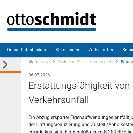
Direkt zum Inhalt
Online-Datenbanken
KI-Lösungen
Zeitschriften
Semi
News
Zivilrecht | Zivilverfahrensrecht
Erstat
06.07.2026
Erstattungsfähigkeit vo
Verkehrsunfall
Ein Abzug ersparter Eigenaufwendungen entfällt, 
der Haftungsreduzierung und Zustell-/Abholkosten
erforderlich sind. Ein Verstoß gegen § 254 BGB lieg