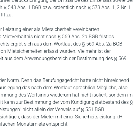
- unter Berücksichtigung der Umstände des Einzelfalls sowie der
ch § 543 Abs. 1 BGB bzw. ordentlich nach § 573 Abs. 1, 2 Nr. 1
ft zu.
er Leistung einer als Mietsicherheit vereinbarten
 Mietverhältnis nicht nach § 569 Abs. 2a BGB fristlos
chts ergibt sich aus dem Wortlaut des § 569 Abs. 2a BGB
on Mietsicherheiten erfasst würden. Vielmehr ist der
heit aus dem Anwendungsbereich der Bestimmung des § 569
 der Norm. Denn das Berufungsgericht hatte nicht hinreichend
auslegung das nach dem Wortlaut sprachlich Mögliche, also
timmung des Wortsinns wiederum hat nicht isoliert, sondern im
t kann zur Bestimmung der vom Kündigungstatbestand des §
eistungen" nicht allein der Verweis auf § 551 BGB
htigen, dass der Mieter mit einer Sicherheitsleistung i.H.
eifachen Monatsmiete entspricht.