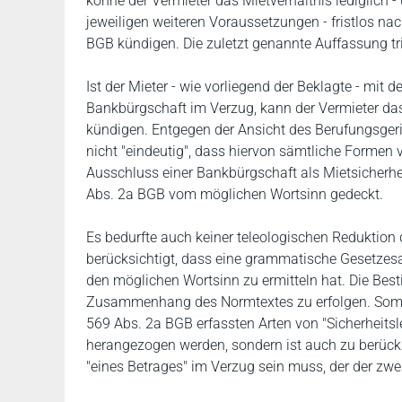
könne der Vermieter das Mietverhältnis lediglich 
jeweiligen weiteren Voraussetzungen - fristlos na
BGB kündigen. Die zuletzt genannte Auffassung trif
Ist der Mieter - wie vorliegend der Beklagte - mit d
Bankbürgschaft im Verzug, kann der Vermieter das
kündigen. Entgegen der Ansicht des Berufungsgeri
nicht "eindeutig", dass hiervon sämtliche Formen v
Ausschluss einer Bankbürgschaft als Mietsicher
Abs. 2a BGB vom möglichen Wortsinn gedeckt.
Es bedurfte auch keiner teleologischen Reduktion
berücksichtigt, dass eine grammatische Gesetzes
den möglichen Wortsinn zu ermitteln hat. Die Bes
Zusammenhang des Normtextes zu erfolgen. Somi
569 Abs. 2a BGB erfassten Arten von "Sicherheitsl
herangezogen werden, sondern ist auch zu berücksic
"eines Betrages" im Verzug sein muss, der der zw