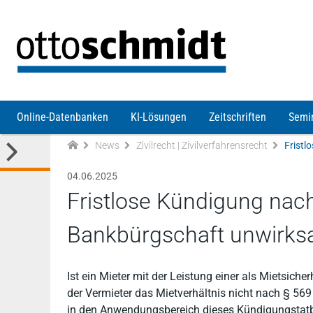
Direkt zum Inhalt
Online-Datenbanken
KI-Lösungen
Zeitschriften
Semi
News
Zivilrecht | Zivilverfahrensrecht
04.06.2025
Fristlose Kündigung nach 
Bankbürgschaft unwirk
Ist ein Mieter mit der Leistung einer als Mietsic
der Vermieter das Mietverhältnis nicht nach § 569
in den Anwendungsbereich dieses Kündigungstatbe