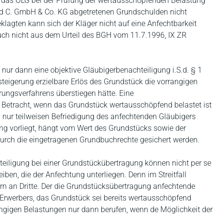
e das OLG bei der Prüfung der wertausschöpfenden Belastung
nd C. GmbH & Co. KG abgetretenen Grundschulden nicht
klagten kann sich der Kläger nicht auf eine Anfechtbarkeit
auch nicht aus dem Urteil des BGH vom 11.7.1996, IX ZR
nur dann eine objektive Gläubigerbenachteiligung i.S.d. § 1
teigerung erzielbare Erlös des Grundstück die vorrangigen
ungsverfahrens überstiegen hätte. Eine
 Betracht, wenn das Grundstück wertausschöpfend belastet ist
 nur teilweisen Befriedigung des anfechtenden Gläubigers
ng vorliegt, hängt vom Wert des Grundstücks sowie der
durch die eingetragenen Grundbuchrechte gesichert werden.
teiligung bei einer Grundstückübertragung können nicht per se
ben, die der Anfechtung unterliegen. Denn im Streitfall
dern an Dritte. Der die Grundstücksübertragung anfechtende
rwerbers, das Grundstück sei bereits wertausschöpfend
rangigen Belastungen nur dann berufen, wenn de Möglichkeit der