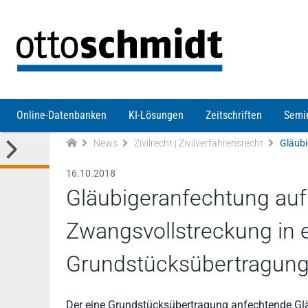
Direkt zum Inhalt
Online-Datenbanken
KI-Lösungen
Zeitschriften
Semi
News
Zivilrecht | Zivilverfahrensrecht
16.10.2018
Gläubigeranfechtung auf
Zwangsvollstreckung in 
Grundstücksübertragun
Der eine Grundstücksübertragung anfechtende Gl