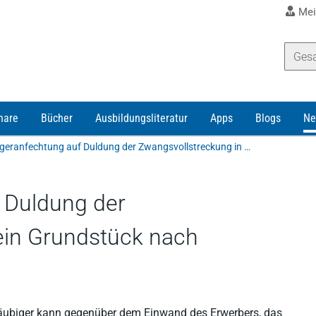
Mei
nare
Bücher
Ausbildungsliteratur
Apps
Blogs
Ne
Gläubigeranfechtung auf Duldung der Zwangsvollstreckung in ein Grundstück nach Grundstücksübertragung
 Duldung der
ein Grundstück nach
g
äubiger kann gegenüber dem Einwand des Erwerbers, das