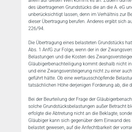
allein auf diesen Wert kommt es an. Zudem durft
des übertragenen Grundstücks die an die A. eG u
unberücksichtigt lassen, denn im Verhältnis zur Be
dieser Übertragung berufen. Anderes ergibt sich 
226/94.
Die Übertragung eines belasteten Grundstücks hat 
Abs. 1 AnfG zur Folge, wenn der in der Zwangsvers
Belastungen und die Kosten des Zwangsversteiger
Gläubigerbenachteiligung kommt deshalb nicht in
und eine Zwangsversteigerung nicht zu einer auch
geführt hätte. Ob eine wertausschöpfende Belastu
tatsächlichen Höhe derjenigen Forderung ab, die 
Bei der Beurteilung der Frage der Gläubigerbenach
solche Grundstücksbelastungen außer Betracht blei
erfolgte die Abtretung nicht an die Beklagte, son
Gläubiger kann sich gegenüber dem Einwand des E
belastet gewesen, auf die Anfechtbarkeit der vor