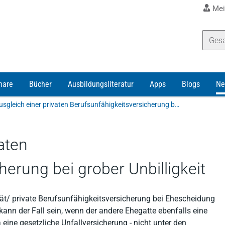
Mei
nare
Bücher
Ausbildungsliteratur
Apps
Blogs
Ne
Kein Ausgleich einer privaten Berufsunfähigkeitsversicherung bei grober Unbilligkeit
aten
herung bei grober Unbilligkeit
tät/ private Berufsunfähigkeitsversicherung bei Ehescheidung
as kann der Fall sein, wenn der andere Ehegatte ebenfalls eine
a eine gesetzliche Unfallversicherung - nicht unter den