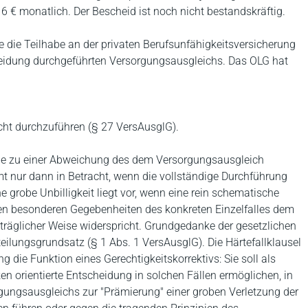
€ monatlich. Der Bescheid ist noch nicht bestandskräftig.
 die Teilhabe an der privaten Berufsunfähigkeitsversicherung
eidung durchgeführten Versorgungsausgleichs. Das OLG hat
icht durchzuführen (§ 27 VersAusglG).
ie zu einer Abweichung des dem Versorgungsausgleich
 nur dann in Betracht, wenn die vollständige Durchführung
 grobe Unbilligkeit liegt vor, wenn eine rein schematische
en besonderen Gegebenheiten des konkreten Einzelfalles dem
räglicher Weise widerspricht. Grundgedanke der gesetzlichen
ilungsgrundsatz (§ 1 Abs. 1 VersAusglG). Die Härtefallklausel
ie Funktion eines Gerechtigkeitskorrektivs: Sie soll als
 orientierte Entscheidung in solchen Fällen ermöglichen, in
ungsausgleichs zur "Prämierung" einer groben Verletzung der