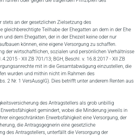
en führen oder gegen die tragenden Prinzipien des
 stets an der gesetzlichen Zielsetzung des
e gleichberechtigte Teilhabe der Ehegatten an dem in der Ehe
und dem Ehegatten, der in der Ehezeit keine oder nur
aufbauen können, eine eigene Versorgung zu schaffen.
der wirtschaftlichen, sozialen und persönlichen Verhältnisse
1.4.2015 - XII ZB 701/13; BGH, Beschl. v. 16.8.2017 - XII ZB
rgungsanrechte mit in die Gesamtabwägung einzustellen, die
fen wurden und mithin nicht im Rahmen des
. 2 Nr. 1 VersAusglG). Dies betrifft unter anderem Renten aus
eitsversicherung des Antragstellers als grob unbillig
r Erwerbsfähigkeit gemindert, wobei die Minderung jeweils in
ihrer eingeschränkten Erwerbsfähigkeit eine Versorgung, der
cherung, die Antragsgegnerin eine gesetzliche
g des Antragstellers, unterfällt die Versorgung der