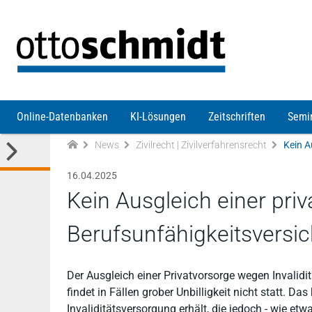
Direkt zum Inhalt
Online-Datenbanken
KI-Lösungen
Zeitschriften
Semi
News
Zivilrecht | Zivilverfahrensrecht
16.04.2025
Kein Ausgleich einer priv
Berufsunfähigkeitsversic
Der Ausgleich einer Privatvorsorge wegen Invalidi
findet in Fällen grober Unbilligkeit nicht statt. D
Invaliditätsversorgung erhält, die jedoch - wie etw