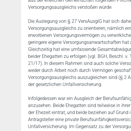
aus der ehelichen Gemeinschaft folgenden Pflicht
Versorgungsausgleichs verstoßen würde.
Die Auslegung von § 27 VersAusglG hat sich daher
Versorgungsausgleichs zu orientieren, nämlich ein
erworbenen Versorgungsvermögen zu verwirklichen 
geringere eigene Versorgungsanwartschaften hat 
Gleichzeitig hat eine umfassende Gesamtabwägung 
beider Ehegatten zu erfolgen (vgl. BGH, Beschl. v. 
21/17). In diesem Rahmen sind auch solche Verso
weder durch Arbeit noch durch Vermögen geschaf
Versorgungsausgleichs auszugleichen sind (§ 2 Abs
der gesetzlichen Unfallversicherung.
Infolgedessen war ein Ausgleich der Berufsunfähigk
anzusehen. Beide Ehegatten sind teilweise in ihre
der Ehezeit eintrat, und beide beziehen auf Grund 
Antragsteller eine private Berufsunfähigkeitsversi
Unfallversicherung. Im Gegensatz zu der Versorgun