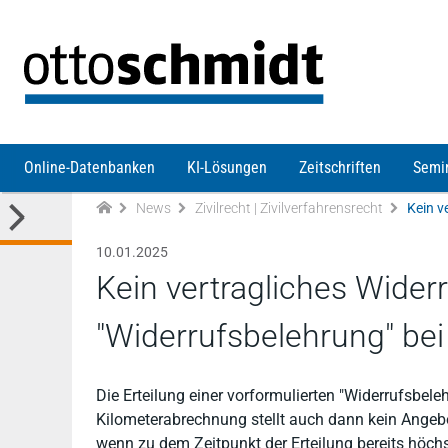
Direkt zum Inhalt
Online-Datenbanken
KI-Lösungen
Zeitschriften
Semi
News
Zivilrecht | Zivilverfahrensrecht
10.01.2025
Kein vertragliches Widerr
"Widerrufsbelehrung" bei
Die Erteilung einer vorformulierten "Widerrufsbel
Kilometerabrechnung stellt auch dann kein Angebo
wenn zu dem Zeitpunkt der Erteilung bereits höc