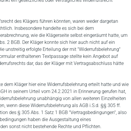
unkt ein gesetzliches oder vertragliches Widerrufsrecht
fsrecht des Klägers führen könnten, waren weder dargetan
ich. Insbesondere handelte es sich bei dem
erabrechnung, wie die Klägerseite selbst eingeräumt hatte, um
Abs. 2 BGB. Der Kläger konnte sich hier auch nicht auf ein
e unstreitig erfolgte Erteilung der mit "Widerrufsbelehrung"
formular enthaltenen Textpassage stellte kein Angebot auf
rrufsrechts dar, das der Kläger mit Vertragsabschluss hätte
 dem Kläger hier eine Widerrufsbelehrung erteilt hatte und wie
GH in seinem Urteil vom 24.2.2021 in Erinnerung gerufen hat,
iderrufsbelehrung unabhängig von allen weiteren Einzelheiten
en, wenn diese Widerrufsbelehrung als AGB i.S.d. §§ 305 ff.
tion des § 305 Abs. 1 Satz 1 BGB "Vertragsbedingungen", also
gsbedingungen haben die Ausgestaltung eines
en sonst nicht bestehende Rechte und Pflichten.