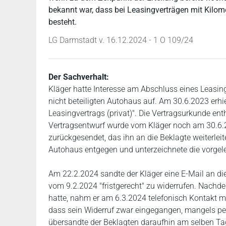
bekannt war, dass bei Leasingverträgen mit Kilom
besteht.
LG Darmstadt v. 16.12.2024 - 1 O 109/24
Der Sachverhalt:
Kläger hatte Interesse am Abschluss eines Leasin
nicht beteiligten Autohaus auf. Am 30.6.2023 erhie
Leasingvertrags (privat)". Die Vertragsurkunde enth
Vertragsentwurf wurde vom Kläger noch am 30.6.2
zurückgesendet, das ihn an die Beklagte weiterle
Autohaus entgegen und unterzeichnete die vorgel
Am 22.2.2024 sandte der Kläger eine E-Mail an die
vom 9.2.2024 "fristgerecht" zu widerrufen. Nachd
hatte, nahm er am 6.3.2024 telefonisch Kontakt mit
dass sein Widerruf zwar eingegangen, mangels per
übersandte der Beklagten daraufhin am selben Ta