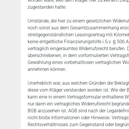
worden wäre, weil dem Kläger hier zu keinem Zeitp
zugestanden hatte.
Umstände, die hier zu einem gesetzlichen Widerru
noch sonst aus dem Gesamtzusammenhang ersichtl
streitgegenständlichen Leasingvertrag mit Kilomet
keine entgeltliche Finanzierungshilfe i.S.v. § 506 
vertraglich eingeräumtes Widerrufsrecht berufen. Di
überschriebenen, in dem vorformulierten Vertrags
Gewährung eines vorbehaltlosen vertraglichen Wide
annehmen können.
Unerheblich war, aus welchen Gründen die Beklagte
diese vom Kläger verstanden worden ist. Wie der B
kann eine in einem Vertragsformular enthaltene W
nur dann ein vertragliches Widerrufsrecht begründ
BGB anzusehen ist. AGB sind nach der Legaldefini
nicht bloße Informationen oder Hinweise. Vertra
Rechtsverhältnisses zum Gegenstand oder begründ