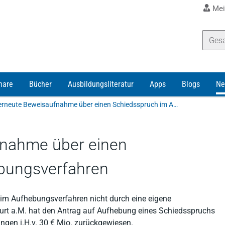
Mei
nare
Bücher
Ausbildungsliteratur
Apps
Blogs
Ne
Keine erneute Beweisaufnahme über einen Schiedsspruch im Aufhebungsverfahren
fnahme über einen
bungsverfahren
im Aufhebungsverfahren nicht durch eine eigene
urt a.M. hat den Antrag auf Aufhebung eines Schiedsspruchs
ngen i.H.v. 30 € Mio. zurückgewiesen.