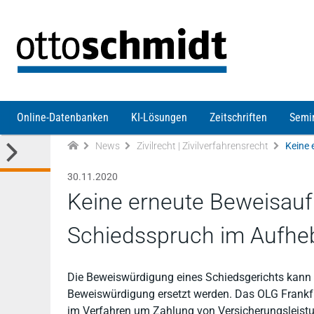
Direkt zum Inhalt
Online-Datenbanken
KI-Lösungen
Zeitschriften
Semi
News
Zivilrecht | Zivilverfahrensrecht
30.11.2020
Keine erneute Beweisau
Schiedsspruch im Aufhe
Die Beweiswürdigung eines Schiedsgerichts kann 
Beweiswürdigung ersetzt werden. Das OLG Frankf
im Verfahren um Zahlung von Versicherungsleistu