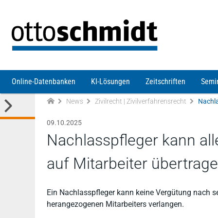
Direkt zum Inhalt
Online-Datenbanken
KI-Lösungen
Zeitschriften
Semi
News
Zivilrecht | Zivilverfahrensrecht
09.10.2025
Nachlasspfleger kann all
auf Mitarbeiter übertrag
Ein Nachlasspfleger kann keine Vergütung nach se
herangezogenen Mitarbeiters verlangen.