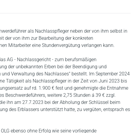
schwerdeführer als Nachlasspfleger neben der von ihm selbst in
it der von ihm zur Bearbeitung der konkreten
en Mitarbeiter eine Stundenvergütung verlangen kann.
das AG - Nachlassgericht - zum berufsmäßigen
tung der unbekannten Erben bei der Beendigung und
g und Verwaltung des Nachlasses" bestellt. Im September 2024
e Tätigkeit als Nachlasspfleger in der Zeit von Juni 2023 bis
ngsersatz auf rd. 1.900 € fest und genehmigte die Entnahme
s Beschwerdeführers, weitere 2,75 Stunden á 39 € zzgl.
, die ihn am 27.7.2023 bei der Abholung der Schlüssel beim
g des Erblassers unterstützt hatte, zu vergüten, entsprach es
OLG ebenso ohne Erfolg wie seine vorliegende