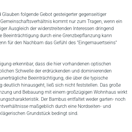
Glauben folgende Gebot gesteigerter gegenseitiger
 Gemeinschaftsverhältnis kommt nur zum Tragen, wenn ein
iger Ausgleich der widerstreitenden Interessen dringend
e Beeinträchtigung durch eine Grenzbepflanzung kann
wenn für den Nachbarn das Gefühl des "Eingemauertseins"
tigung erkennbar, dass die hier vorhandenen optischen
eblichen Schwelle der erdrückenden und dominierenden
erträgliche Beeinträchtigung, die über die typische
deutlich hinausgeht, ließ sich nicht feststellen. Das große
lanzung und Bebauung mit einem großzügigen Wohnhaus wirkt
zungscharakteristik. Der Bambus entfaltet weder garten- noch
chtverhältnisse maßgeblich durch eine Nordseiten- und
ägerischen Grundstück bedingt sind.