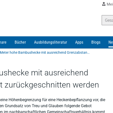
Mei
nare
Bücher
Ausbildungsliteratur
Apps
Blogs
Ne
Sechs Meter hohe Bambushecke mit ausreichend Grenzabstand muss nicht zurückgeschnitten werden
shecke mit ausreichend
t zurückgeschnitten werden
keine Höhenbegrenzung für eine Heckenbepflanzung vor, die
en Grundsatz von Treu und Glauben folgende Gebot
ten im nachbarschaftlichen Gemeinschaftsverhältnis kommt