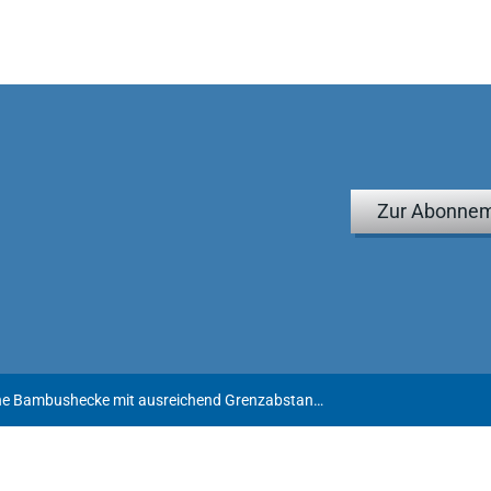
Zur Abonnem
Sechs Meter hohe Bambushecke mit ausreichend Grenzabstand muss nicht zurückgeschnitten werden