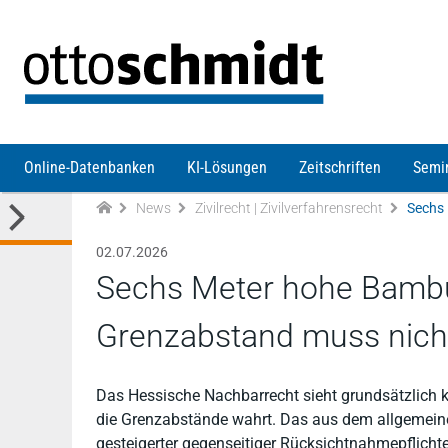
Direkt zum Inhalt
Online-Datenbanken
KI-Lösungen
Zeitschriften
Semi
News
Zivilrecht | Zivilverfahrensrecht
02.07.2026
Sechs Meter hohe Bambu
Grenzabstand muss nich
Das Hessische Nachbarrecht sieht grundsätzlich 
die Grenzabstände wahrt. Das aus dem allgemein
gesteigerter gegenseitiger Rücksichtnahmepflich