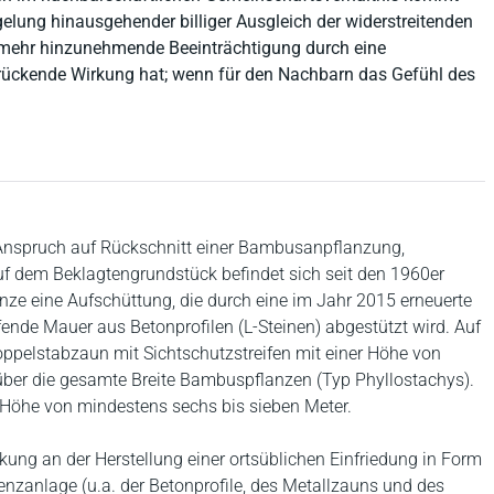
elung hinausgehender billiger Ausgleich der widerstreitenden
t mehr hinzunehmende Beeinträchtigung durch eine
rückende Wirkung hat; wenn für den Nachbarn das Gefühl des
n Anspruch auf Rückschnitt einer Bambusanpflanzung,
f dem Beklagtengrundstück befindet sich seit den 1960er
e eine Aufschüttung, die durch eine im Jahr 2015 erneuerte
ende Mauer aus Betonprofilen (L-Steinen) abgestützt wird. Auf
oppelstabzaun mit Sichtschutzstreifen mit einer Höhe von
 über die gesamte Breite Bambuspflanzen (Typ Phyllostachys).
Höhe von mindestens sechs bis sieben Meter.
ung an der Herstellung einer ortsüblichen Einfriedung in Form
nzanlage (u.a. der Betonprofile, des Metallzauns und des