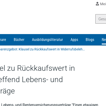
Mei
nare
Bücher
Ausbildungsliteratur
Apps
Blogs
Ne
Transparenzgebot: Klausel zu Rückkaufswert in Widerrufsbelehrung betreffend Lebens- und Rentenversicherungsverträge
el zu Rückkaufswert in
effend Lebens- und
träge
nd Lebens- und Rentenversicherungsverträge "Einen etwaigen