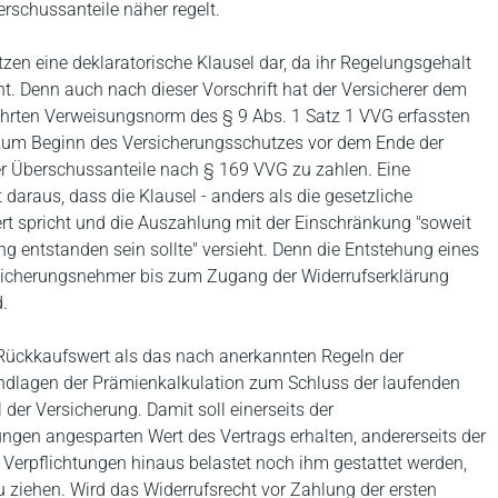
schussanteile näher regelt.
zen eine deklaratorische Klausel dar, da ihr Regelungsgehalt
t. Denn auch nach dieser Vorschrift hat der Versicherer dem
ührten Verweisungsnorm des § 9 Abs. 1 Satz 1 VVG erfassten
zum Beginn des Versicherungsschutzes vor dem Ende der
der Überschussanteile nach § 169 VVG zu zahlen. Eine
 daraus, dass die Klausel - anders als die gesetzliche
t spricht und die Auszahlung mit der Einschränkung "soweit
ng entstanden sein sollte" versieht. Denn die Entstehung eines
sicherungsnehmer bis zum Zugang der Widerrufserklärung
.
 Rückkaufswert als das nach anerkannten Regeln der
dlagen der Prämienkalkulation zum Schluss der laufenden
er Versicherung. Damit soll einerseits der
gen angesparten Wert des Vertrags erhalten, andererseits der
 Verpflichtungen hinaus belastet noch ihm gestattet werden,
u ziehen. Wird das Widerrufsrecht vor Zahlung der ersten