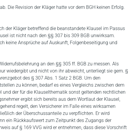
b. Die Revision der Kläger hatte vor dem BGH keinen Erfolg.
h der Kläger betreffend die beanstandete Klausel im Passus
lausel ist nicht nach den §§ 307 bis 309 BGB unwirksam.
ch keine Ansprüche auf Auskunft, Folgenbeseitigung und
en Widerrufsbelehrung an den §§ 305 ff. BGB zu messen. Als
nur wiedergibt und nicht von ihr abweicht, unterliegt sie gem. §
arenzgebot des § 307 Abs. 1 Satz 2 BGB. Um den
ststellen zu können, bedarf es eines Vergleichs zwischen dem
l und der für die Klauselthematik sonst geltenden rechtlichen
snehmer ergibt sich bereits aus dem Wortlaut der Klausel,
gehend regelt, den Versicherer im Falle eines wirksamen
eßlich der Überschussanteile zu verpflichten. Er wird
enn ein Rückkaufswert zum Zeitpunkt des Zugangs der
rweis auf § 169 VVG wird er entnehmen, dass diese Vorschrift