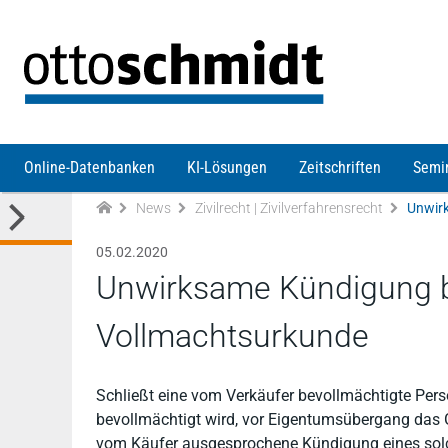
Direkt zum Inhalt
Online-Datenbanken
KI-Lösungen
Zeitschriften
Semi
News
Zivilrecht | Zivilverfahrensrecht
05.02.2020
Unwirksame Kündigung be
Vollmachtsurkunde
Schließt eine vom Verkäufer bevollmächtigte Pers
bevollmächtigt wird, vor Eigentumsübergang das G
vom Käufer ausgesprochene Kündigung eines solche