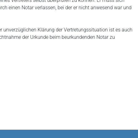
nes Vertreters selbst überprüfen zu können. Er muss sich
rch einen Notar verlassen, bei der er nicht anwesend war und
 unverzüglichen Klärung der Vertretungssituation ist es auch
nsichtnahme der Urkunde beim beurkundenden Notar zu