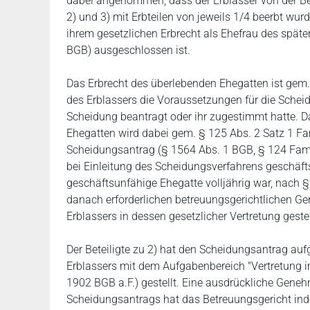
dabei angenommen, dass der Erblasser von der Bete
2) und 3) mit Erbteilen von jeweils 1/4 beerbt wurd
ihrem gesetzlichen Erbrecht als Ehefrau des späte
BGB) ausgeschlossen ist.
Das Erbrecht des überlebenden Ehegatten ist gem
des Erblassers die Voraussetzungen für die Schei
Scheidung beantragt oder ihr zugestimmt hatte. 
Ehegatten wird dabei gem. § 125 Abs. 2 Satz 1 Fa
Scheidungsantrag (§ 1564 Abs. 1 BGB, § 124 FamFG
bei Einleitung des Scheidungsverfahrens geschäft
geschäftsunfähige Ehegatte volljährig war, nach
danach erforderlichen betreuungsgerichtlichen Ge
Erblassers in dessen gesetzlicher Vertretung geste
Der Beteiligte zu 2) hat den Scheidungsantrag auf
Erblassers mit dem Aufgabenbereich "Vertretung im
1902 BGB a.F.) gestellt. Eine ausdrückliche Geneh
Scheidungsantrags hat das Betreuungsgericht indes 