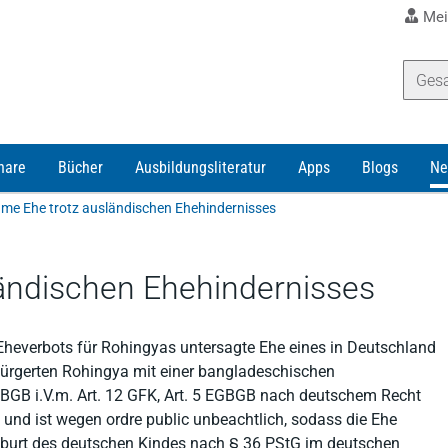
Mei
nare
Bücher
Ausbildungsliteratur
Apps
Blogs
Ne
me Ehe trotz ausländischen Ehehindernisses
ändischen Ehehindernisses
heverbots für Rohingyas untersagte Ehe eines in Deutschland
bürgerten Rohingya mit einer bangladeschischen
EGBGB i.V.m. Art. 12 GFK, Art. 5 EGBGB nach deutschem Recht
G und ist wegen ordre public unbeachtlich, sodass die Ehe
Geburt des deutschen Kindes nach § 36 PStG im deutschen