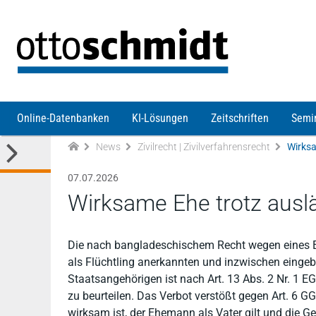
Direkt zum Inhalt
Online-Datenbanken
KI-Lösungen
Zeitschriften
Semi
News
Zivilrecht | Zivilverfahrensrecht
Wirksa
07.07.2026
Wirksame Ehe trotz ausl
Die nach bangladeschischem Recht wegen eines E
als Flüchtling anerkannten und inzwischen einge
Staatsangehörigen ist nach Art. 13 Abs. 2 Nr. 1 
zu beurteilen. Das Verbot verstößt gegen Art. 6 G
wirksam ist, der Ehemann als Vater gilt und die 