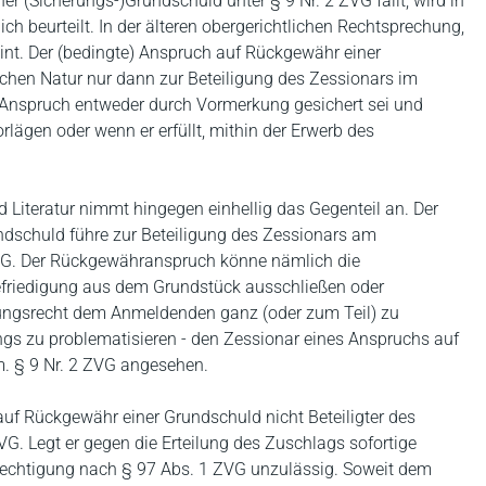
r (Sicherungs-)Grundschuld unter § 9 Nr. 2 ZVG fällt, wird in
ich beurteilt. In der älteren obergerichtlichen Rechtsprechung,
eint. Der (bedingte) Anspruch auf Rückgewähr einer
chen Natur nur dann zur Beteiligung des Zessionars im
 Anspruch entweder durch Vormerkung gesichert sei und
lägen oder wenn er erfüllt, mithin der Erwerb des
 Literatur nimmt hingegen einhellig das Gegenteil an. Der
dschuld führe zur Beteiligung des Zessionars am
VG. Der Rückgewähranspruch könne nämlich die
friedigung aus dem Grundstück ausschließen oder
gungsrecht dem Anmeldenden ganz (oder zum Teil) zu
ings zu problematisieren - den Zessionar eines Anspruchs auf
m. § 9 Nr. 2 ZVG angesehen.
auf Rückgewähr einer Grundschuld nicht Beteiligter des
VG. Legt er gegen die Erteilung des Zuschlags sofortige
rechtigung nach § 97 Abs. 1 ZVG unzulässig. Soweit dem