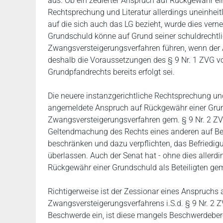
aus. Ob ein zedierter Anspruch auf Rückgewähr eine
Rechtsprechung und Literatur allerdings uneinheitl
auf die sich auch das LG bezieht, wurde dies vern
Grundschuld könne auf Grund seiner schuldrechtli
Zwangsversteigerungsverfahren führen, wenn der
deshalb die Voraussetzungen des § 9 Nr. 1 ZVG vor
Grundpfandrechts bereits erfolgt sei.
Die neuere instanzgerichtliche Rechtsprechung und
angemeldete Anspruch auf Rückgewähr einer Grun
Zwangsversteigerungsverfahren gem. § 9 Nr. 2 Z
Geltendmachung des Rechts eines anderen auf Be
beschränken und dazu verpflichten, das Befriedi
überlassen. Auch der Senat hat - ohne dies allerd
Rückgewähr einer Grundschuld als Beteiligten ge
Richtigerweise ist der Zessionar eines Anspruchs 
Zwangsversteigerungsverfahrens i.S.d. § 9 Nr. 2 Z
Beschwerde ein, ist diese mangels Beschwerdebe