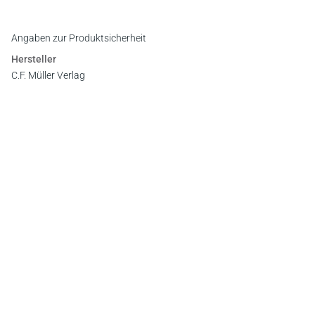
Register
Leseprobe
Angaben zur Produktsicherheit
Hersteller
C.F. Müller Verlag
Waldhofer Straße 100, 69123 Heidelberg
E-Mail:
info@cfmueller.de
Newsletter
Abonnieren Sie die kostenlosen Otto-Schmidt-Newsletter
und bleiben Sie über aktuelle Rechtsprechung,
Gesetzgebung und Produktneuheiten informiert!
Zur Abonnement-Auswahl