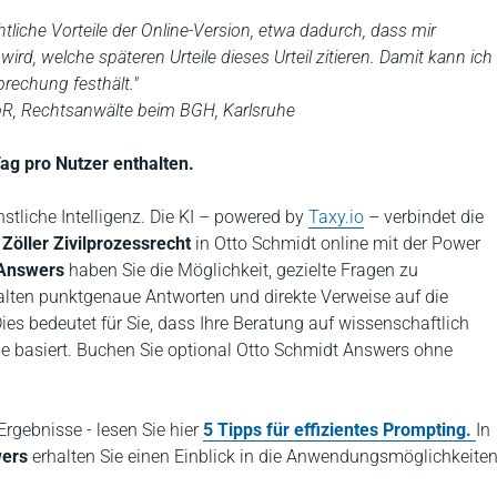
chtliche Vorteile der Online-Version, etwa dadurch, dass mir
ird, welche späteren Urteile dieses Urteil zitieren. Damit kann ich
rechung festhält."
bR, Rechtsanwälte beim BGH, Karlsruhe
ag pro Nutzer enthalten.
stliche Intelligenz. Die KI – powered by
Taxy.io
– verbindet die
Zöller Zivilprozessrecht
in Otto Schmidt online mit der Power
 Answers
haben Sie die Möglichkeit, gezielte Fragen zu
halten punktgenaue Antworten und direkte Verweise auf die
s bedeutet für Sie, dass Ihre Beratung auf wissenschaftlich
ie basiert. Buchen Sie optional Otto Schmidt Answers ohne
rgebnisse - lesen Sie hier
5 Tipps für effizientes Prompting.
In
wers
erhalten Sie einen Einblick in die Anwendungsmöglichkeite