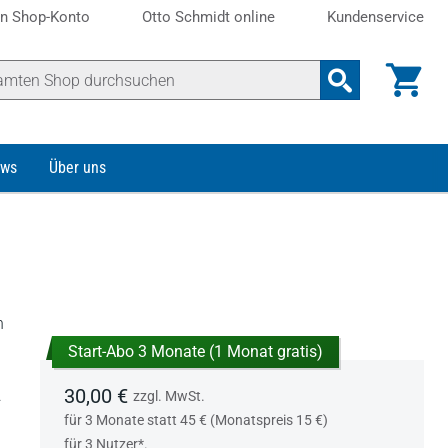
n Shop-Konto
Otto Schmidt online
Kundenservice
ws
Über uns
n
Start-Abo 3 Monate (1 Monat gratis)
30,00 €
.
zzgl. MwSt.
für 3 Monate statt 45 € (Monatspreis 15 €)
für 3 Nutzer*.