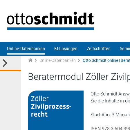
Direkt zum Inhalt
Online-Datenbanken
KI-Lösungen
Zeitschriften
Semi
Online-Datenbanken
Otto Schmidt online | Bera
Beratermodul Zöller Zivi
Otto Schmidt Answe
Sie die Inhalte in 
Start-Abo: 3 Monate
ISBN 978-3-504-39