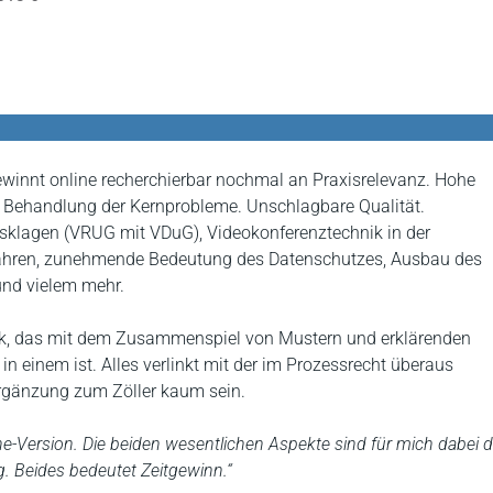
 gewinnt online recherchierbar nochmal an Praxisrelevanz. Hohe
te Behandlung der Kernprobleme. Unschlagbare Qualität.
dsklagen (VRUG mit VDuG), Videokonferenztechnik in der
rfahren, zunehmende Bedeutung des Datenschutzes, Ausbau des
und vielem mehr.
k, das mit dem Zusammenspiel von Mustern und erklärenden
 einem ist. Alles verlinkt mit der im Prozessrecht überaus
Ergänzung zum Zöller kaum sein.
line-Version. Die beiden wesentlichen Aspekte sind für mich dabei d
ng. Beides bedeutet Zeitgewinn.“