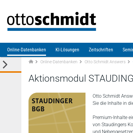
Direkt zum Inhalt
Online-Datenbanken
KI-Lösungen
Zeitschriften
Semi
Online-Datenbanken
Otto Schmidt Answers
Aktionsmodul STAUDIN
Otto Schmidt Answe
Sie die Inhalte in 
Premium-Inhalte ei
von Staudingers K
und Nebengesetzen, 