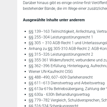
Darüber hinaus gibt es einige online-first-Veröffe
bestehender Bände, die im Wege einer zusätzlich
Ausgewählte Inhalte unter anderem
§§ 139–163 Teilnichtigkeit, Anfechtung, Vert
§§ 255–304 Leistungsstörungsrecht 1
§§ 305 – 310 AGB-Recht 1 und Unterlassungs
Anhang zu §§ 305-310 AGB-Recht 2: AGB-Kontr
§§ 315–326 Leistungsstörungsrecht 2
§§ 355-361 Widerrufsrecht; verbundene und
§§ 362–396 Erfüllung, Hinterlegung, Aufrechn
Wiener UN-Kaufrecht CISG
§§ 488–490; 607–609 Darlehensrecht
§§ 611–613 Dienstvertrag und Arbeitsvertrag
§§ 613a-619a Betriebsübergang, Zahlung der 
§§ 630a - 630h Behandlungsvertrag
§§ 779–782 Vergleich, Schuldversprechen, Sc
§§ 516-534 Schenkungsrecht