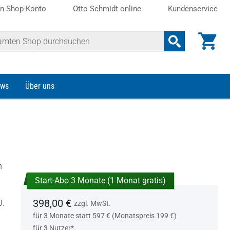
n Shop-Konto
Otto Schmidt online
Kundenservice
ws
Über uns
n
Start-Abo 3 Monate (1 Monat gratis)
398,00 €
J.
zzgl. MwSt.
für 3 Monate statt 597 € (Monatspreis 199 €)
für 3 Nutzer*.