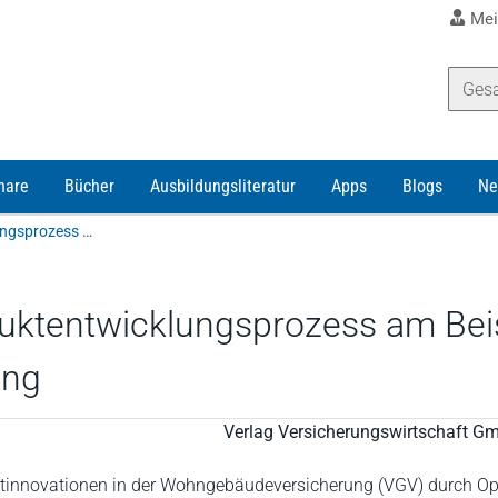
Mei
nare
Bücher
Ausbildungsliteratur
Apps
Blogs
Ne
Schmerling | Open Innovation im Produktentwicklungsprozess am Beispiel der verbundenen Wohngebäudeversicherung
uktentwicklungsprozess am Bei
ung
Verlag Versicherungswirtschaft G
tinnovationen in der Wohngebäudeversicherung (VGV) durch O