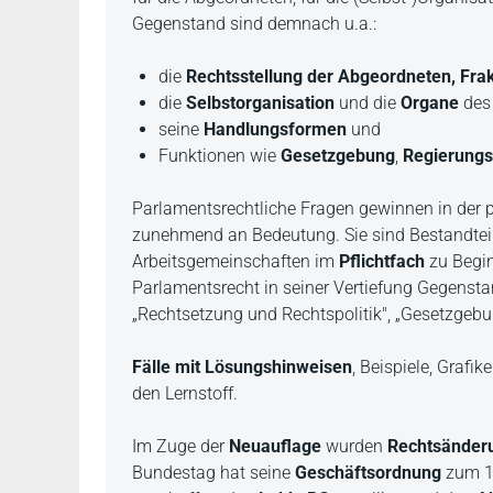
Gegenstand sind demnach u.a.:
die
Rechtsstellung der Abgeordneten, Fra
die
Selbstorganisation
und die
Organe
des
seine
Handlungsformen
und
Funktionen wie
Gesetzgebung
,
Regierungs
Parlamentsrechtliche Fragen gewinnen in der p
zunehmend an Bedeutung. Sie sind Bestandteil
Arbeitsgemeinschaften im
Pflichtfach
zu Begin
Parlamentsrecht in seiner Vertiefung Gegenst
„Rechtsetzung und Rechtspolitik", „Gesetzgebu
Fälle mit Lösungshinweisen
, Beispiele, Grafi
den Lernstoff.
Im Zuge der
Neuauflage
wurden
Rechtsänder
Bundestag hat seine
Geschäftsordnung
zum 1.