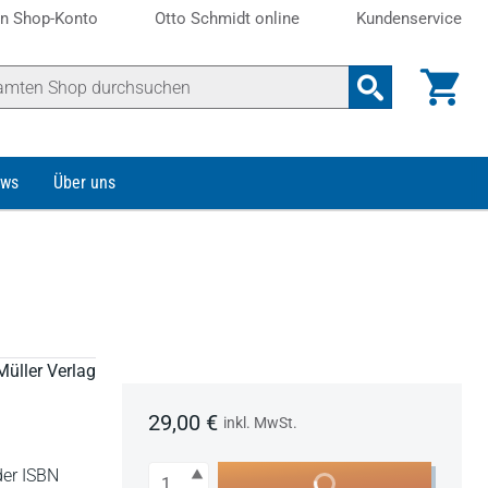
n Shop-Konto
Otto Schmidt online
Kundenservice
ws
Über uns
Müller Verlag
29,00 €
inkl. MwSt.
Anzahl
der ISBN
In den Warenkorb