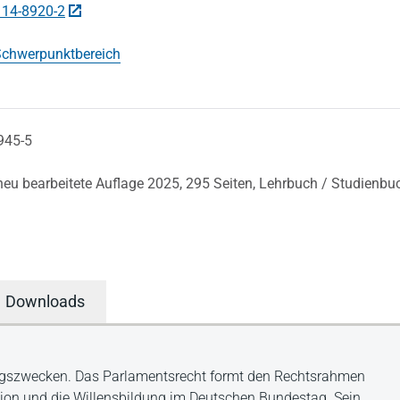
114-8920-2
chwerpunktbereich
945-5
 neu bearbeitete Auflage 2025,
295 Seiten,
Lehrbuch / Studienbu
Downloads
dungszwecken. Das Parlamentsrecht formt den Rechtsrahmen
ation und die Willensbildung im Deutschen Bundestag. Sein