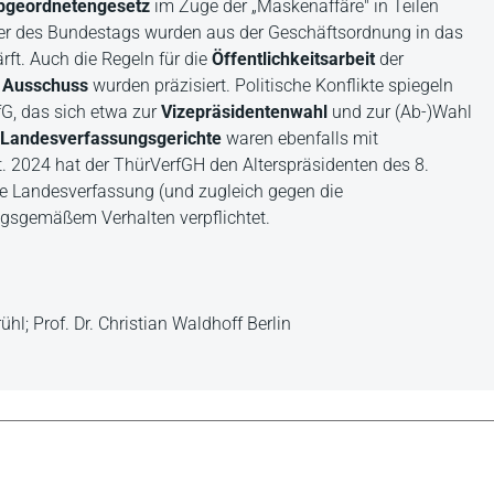
bgeordnetengesetz
im Zuge der „Maskenaffäre" in Teilen
der des Bundestags wurden aus der Geschäftsordnung in das
t. Auch die Regeln für die
Öffentlichkeitsarbeit
der
Ausschuss
wurden präzisiert. Politische Konflikte spiegeln
fG, das sich etwa zur
Vizepräsidentenwahl
und zur (Ab-)Wahl
Landesverfassungsgerichte
waren ebenfalls mit
t. 2024 hat der ThürVerfGH den Alterspräsidenten des 8.
e Landesverfassung (und zugleich gegen die
gsgemäßem Verhalten verpflichtet.
hl; Prof. Dr. Christian Waldhoff Berlin
haltvolle Darstellung für jeden am Funktionieren der