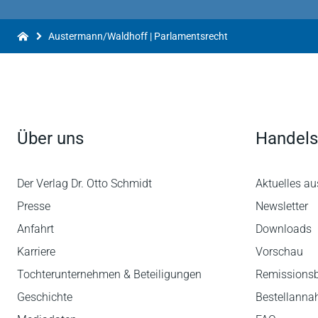
Das Werk sollte in den Parlamentsverwaltunge
(angehender) Klassiker.
Austermann/Waldhoff | Parlamentsrecht
Dr. Lars Brocker in: ZParl 3-2021
Auf wen die (...) Parlamentsrechts-Handbüch
wirken, wird beim Austermann und Waldhoff (...
Verlag) nur danken kann!
Über uns
Handels
Ministerialrat a.D. Dr. Michael Fuchs, M.A., Magist
Der Verlag Dr. Otto Schmidt
Aktuelles au
Presse
Newsletter
Anfahrt
Downloads
Karriere
Vorschau
Tochterunternehmen & Beteiligungen
Remissions
Geschichte
Bestellann