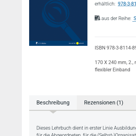
erhältlich:
978-3-8
aus der Reihe:
S
ISBN 978-3-8114-8
170 X 240 mm,
2.,
flexibler Einband
Beschreibung
Rezensionen (1)
Beschreibung
Dieses Lehrbuch dient in erster Linie Ausbil
für die Abgeordneten, für die (Selbst-)Organis