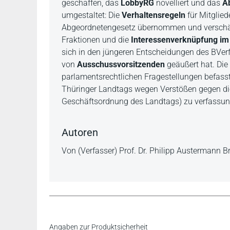
geschaffen, das
LobbyRG
novelliert und das
A
umgestaltet: Die
Verhaltensregeln
für Mitglie
Abgeordnetengesetz übernommen und verschärf
Fraktionen und die
Interessenverknüpfung
im
sich in den jüngeren Entscheidungen des BVer
von
Ausschussvorsitzenden
geäußert hat. Die
parlamentsrechtlichen Fragestellungen befass
Thüringer Landtags wegen Verstößen gegen di
Geschäftsordnung des Landtags) zu verfassun
Autoren
Von (Verfasser) Prof. Dr. Philipp Austermann Brü
… ist diese gleichermaßen konzentrierte wie ge
Inhaltsverzeichnis
Angaben zur Produktsicherheit