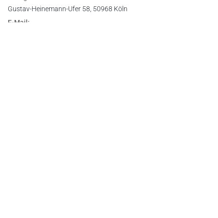
Gustav-Heinemann-Ufer 58, 50968 Köln
E-Mail:
info@otto-schmidt.de
Newsletter
Abonnieren Sie die kostenlosen Otto-Schmidt-Newsletter
und bleiben Sie über aktuelle Rechtsprechung,
Gesetzgebung und Produktneuheiten informiert!
Zur Abonnement-Auswahl