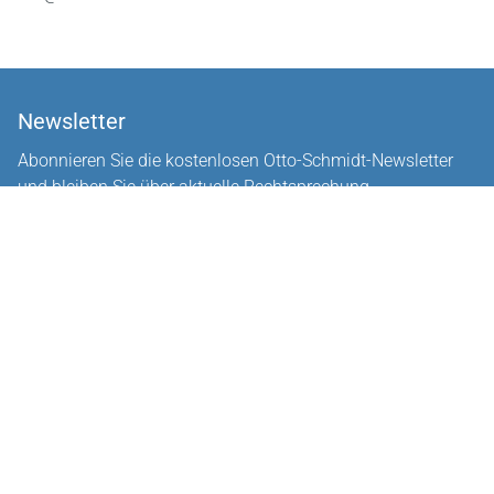
Newsletter
Abonnieren Sie die kostenlosen Otto-Schmidt-Newsletter
und bleiben Sie über aktuelle Rechtsprechung,
Gesetzgebung und Produktneuheiten informiert!
Zur Abonnement-Auswahl