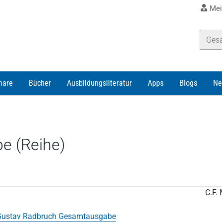
Mei
nare
Bücher
Ausbildungsliteratur
Apps
Blogs
Ne
e (Reihe)
C.F. 
Gustav Radbruch Gesamtausgabe