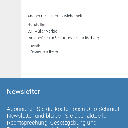
Inhaltsverzeichnis
Angaben zur Produktsicherheit
Leseprobe
Hersteller
Leseprobe
C.F. Müller Verlag
Waldhofer Straße 100, 69123 Heidelberg
E-Mail:
info@cfmueller.de
Newsletter
Abonnieren Sie die kostenlosen Otto-Schmidt-
Newsletter und bleiben Sie über aktuelle
Rechtsprechung, Gesetzgebung und