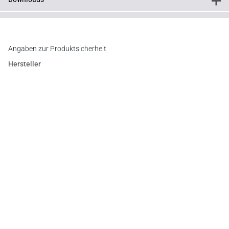
+
Downloads
Inhaltsverzeichnis
Vorwort
Angaben zur Produktsicherheit
Hersteller
C.F. Müller Verlag
Waldhofer Straße 100, 69123 Heidelberg
E-Mail:
info@cfmueller.de
Newsletter
Abonnieren Sie die kostenlosen Otto-Schmidt-Newsletter
und bleiben Sie über aktuelle Rechtsprechung,
Gesetzgebung und Produktneuheiten informiert!